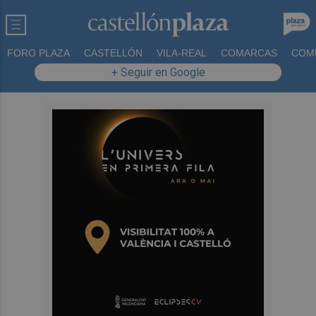
FORO PLAZA
CASTELLÓN
VILA-REAL
COMARCAS
COM
+ Seguir en Google