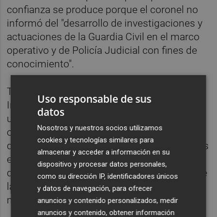
confianza se produce porque el coronel no
informó del "desarrollo de investigaciones y
actuaciones de la Guardia Civil en el marco
operativo y de Policía Judicial con fines de
conocimiento".
Tras esta información, el Ministerio del
Uso responsable de sus
Interior señala que el cese se produce por
datos
una pérdida de confianza derivada "entre
Nosotros y nuestros socios utilizamos
otros, porque se incumplió el procedimiento
cookies y tecnologías similares para
de comunicación de actuaciones, a los solos
almacenar y acceder a información en su
efectos de conocimiento, no del contenido
dispositivo y procesar datos personales,
de las mismas, que se debe a la dirección de
como su dirección IP, identificadores únicos
la Guardia Civil a través de la cadena de
y datos de navegación, para ofrecer
mando".
anuncios y contenido personalizados, medir
anuncios y contenido, obtener información