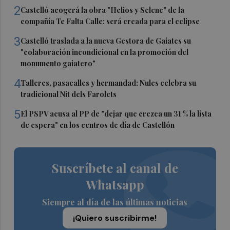
2
Castelló acogerá la obra "Helios y Selene" de la
compañía Te Falta Calle: será creada para el eclipse
3
Castelló traslada a la nueva Gestora de Gaiates su
"colaboración incondicional en la promoción del
monumento gaiatero"
4
Talleres, pasacalles y hermandad: Nules celebra su
tradicional Nit dels Farolets
5
El PSPV acusa al PP de "dejar que crezca un 31 % la lista
de espera" en los centros de día de Castellón
Suscríbete al canal de
Whatsapp
Siempre al día de las últimas noticias
¡Quiero suscribirme!