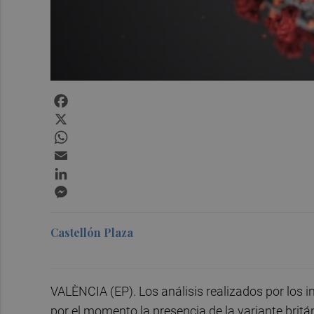
Facebook
X
WhatsApp
Email
LinkedIn
Messenger
Castellón Plaza
VALÈNCIA (EP). Los análisis realizados por los 
por el momento la presencia de la variante brit