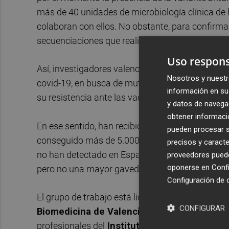
más de 40 unidades de microbiología clínica de
colaboran con ellos. No obstante, para confirma
secuenciaciones que realiza, según han informad
Uso respons
Así, investigadores valencianos monitorizan de
Nosotros y nuestr
covid-19, en busca de mutaciones que modifiquen
información en su 
su resistencia ante las vacunas.
y datos de navega
obtener informació
En ese sentido, han recibido 10.000 muestras p
pueden procesar su
conseguido más de 5.000 secuenciaciones del g
precisos y caracte
no han detectado en España la variante británic
proveedores pueden
oponerse en
Confi
pero no una mayor gavedad de la enfermedad, 
Configuración de 
El grupo de trabajo está liderado por especialist
CONFIGURAR
Biomedicina de Valencia del Consejo Superi
profesionales del
Instituto de Biología Integ