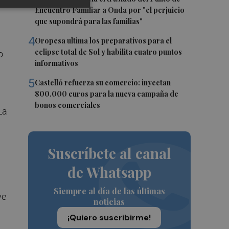
Encuentro Familiar a Onda por "el perjuicio
que supondrá para las familias"
4
Oropesa ultima los preparativos para el
eclipse total de Sol y habilita cuatro puntos
o
informativos
5
Castelló refuerza su comercio: inyectan
800.000 euros para la nueva campaña de
bonos comerciales
La
Suscríbete al canal
de Whatsapp
Siempre al día de las últimas
ve
noticias
¡Quiero suscribirme!