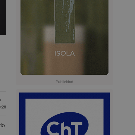
7
9:28
do