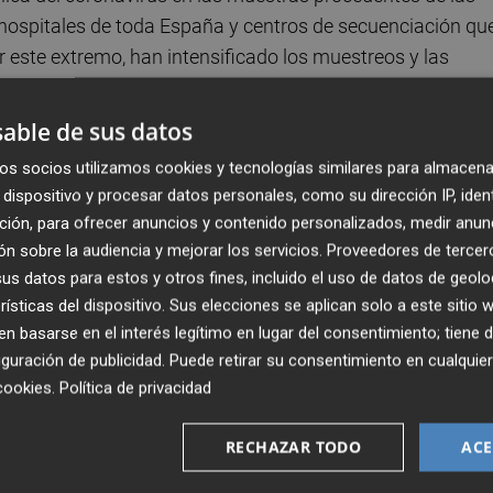
 hospitales de toda España y centros de secuenciación qu
r este extremo, han intensificado los muestreos y las
o fuentes de la Generalitat.
able de sus datos
 forma permanente el virus SARS-CoV-2, causante de la
os socios utilizamos cookies y tecnologías similares para almacena
 su virulencia, su capacidad de infectar a las personas o
dispositivo y procesar datos personales, como su dirección IP, iden
ción, para ofrecer anuncios y contenido personalizados, medir anun
n sobre la audiencia y mejorar los servicios.
Proveedores de tercer
rocedentes de hospitales de toda España y ya han
s datos para estos y otros fines, incluido el uso de datos de geolo
enoma del virus. Por el momento, los equipos valenciano
rísticas del dispositivo. Sus elecciones se aplican solo a este sitio
a, a la que se atribuye una mayor capacidad de transmisió
 basarse en el interés legítimo en lugar del consentimiento; tiene 
guración de publicidad
. Puede retirar su consentimiento en cualqu
según las mismas fuentes.
cookies
.
Política de privacidad
as de la
Fundación Fisabio
y del
Instituto de
RECHAZAR TODO
ACE
or de Investigaciones Científica
s
, que trabajan junto 
rativa de Sistemas
, también del
CSIC
, y de la
Universitat