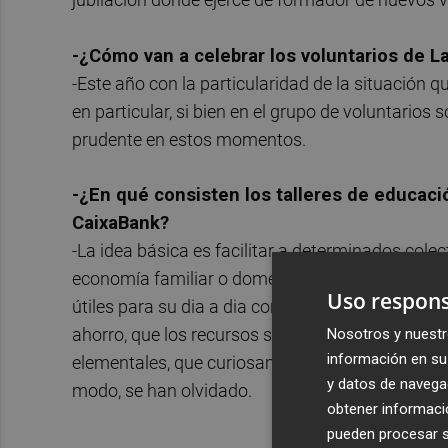
-¿Cómo van a celebrar los voluntarios de La
-Este año con la particularidad de la situación
en particular, si bien en el grupo de voluntario
prudente en estos momentos.
-¿En qué consisten los talleres de educaci
CaixaBank?
-La idea básica es facilitar a determinados col
economía familiar o doméstica. Pretendemos qu
Uso respons
útiles para su dia a dia conceptos como el presu
ahorro, que los recursos son limitados y las ne
Nosotros y nuestr
información en su 
elementales, que curiosamente las personas mayo
y datos de navega
modo, se han olvidado.
obtener informació
pueden procesar su