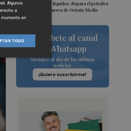
 web. Algunos
julio en graneles líquidos: dispara el petróleo
en medio de la guerra de Oriente Medio
derecho a
ier momento en
Suscríbete al canal
PTAR TODO
de Whatsapp
Siempre al día de las últimas
noticias
¡Quiero suscribirme!