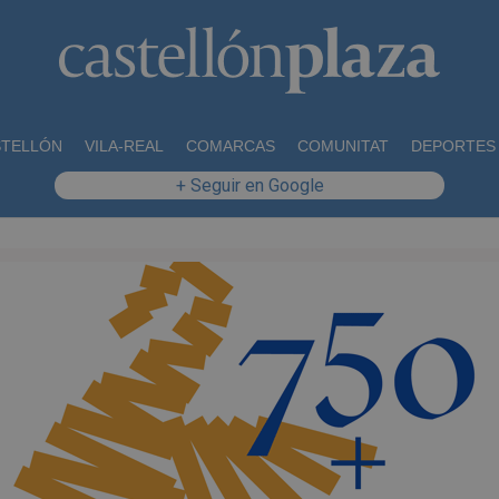
STELLÓN
VILA-REAL
COMARCAS
COMUNITAT
DEPORTES
+ Seguir en Google