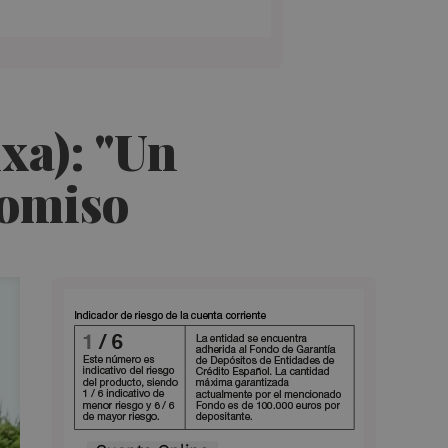
xa): "Un
romiso