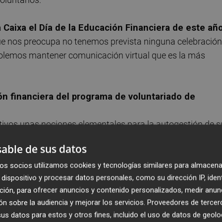
 Caixa el Día de la Educación Financiera de este añ
 que nos preocupa no tenemos prevista ninguna celebración
s solemos mantener comunicación virtual que es la más
ón financiera del programa de voluntariado de
ectivos unas nociones elementales para la autogestión de s
e las personas que acuden a estos talleres valoren como
able de sus datos
puesto familiar, la capacidad de previsión que te permite e
cesidades múltiples, el endeudamiento… En fin nociones
os socios utilizamos cookies y tecnologías similares para almacena
dispositivo y procesar datos personales, como su dirección IP, iden
res tenían interiorizadas y que actualmente, en cierto
ción, para ofrecer anuncios y contenido personalizados, medir anun
n sobre la audiencia y mejorar los servicios.
Proveedores de tercer
s datos para estos y otros fines, incluido el uso de datos de geolo