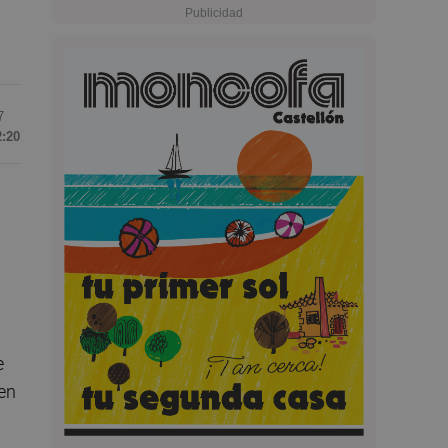
7
2:20
e
en