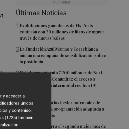
Últimas Noticias
o?
1
Explotaciones ganaderas de Els Ports
contarán con 20 millones de litros de agua a
través de nuevas balsas
2
La Fundación Azul Marino y Torreblanca
inician una campaña de sensibilización sobre
la posidonia
3
u
El Gobierno ejecuta 7.200 millones de Next
Generation en la Comunitat: el acceso a
PortCastelló y la intermodal reciben 191
l
millones
r y acceder a
4
Moncofa disfruta las fiestas patronales de
tificadores únicos
Sant Roc con una programación adaptada a
cios y contenido,
todos los públicos
os (1725)
también
calización
5
PortCastelló cierra el segundo mejor mes de