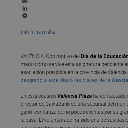
LinkedIn
Messenger
Luis A. Torralba
VALÈNCIA. Con motivo del
Día de la Educació
mano cómo se vive esta asignatura pendiente e
asociación presidida en la provincia de València
desgranó a este diario las claves de la
Asocia
En esta ocasión
Valencia Plaza
ha contactado 
director de CaixaBank de una sucursal del munic
ganó confianza de no pocos clientes por su gr
la casa. El voluntariado ha sido una de sus pas
jubilación donde ejerce de formador de nuevos v