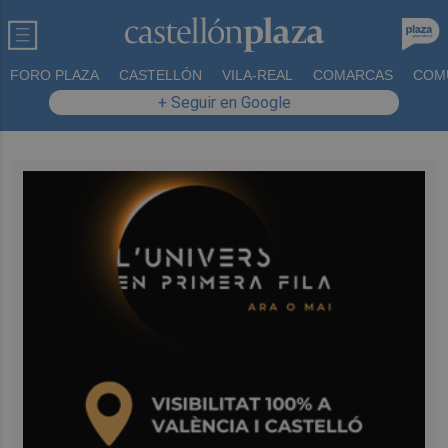
FORO PLAZA
CASTELLÓN
VILA-REAL
COMARCAS
COM
+ Seguir en Google