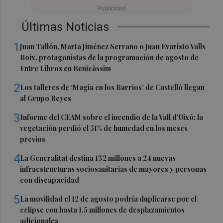
Últimas Noticias
1
Juan Tallón, Marta Jiménez Serrano o Juan Evaristo Valls
Boix, protagonistas de la programación de agosto de
Entre Libros en Benicàssim
2
Los talleres de ‘Magia en los Barrios’ de Castelló llegan
al Grupo Reyes
3
Informe del CEAM sobre el incendio de la Vall d'Uixó: la
vegetación perdió el 51% de humedad en los meses
previos
4
La Generalitat destina 132 millones a 24 nuevas
infraestructuras sociosanitarias de mayores y personas
con discapacidad
5
La movilidad el 12 de agosto podría duplicarse por el
eclipse con hasta 1,5 millones de desplazamientos
adicionales