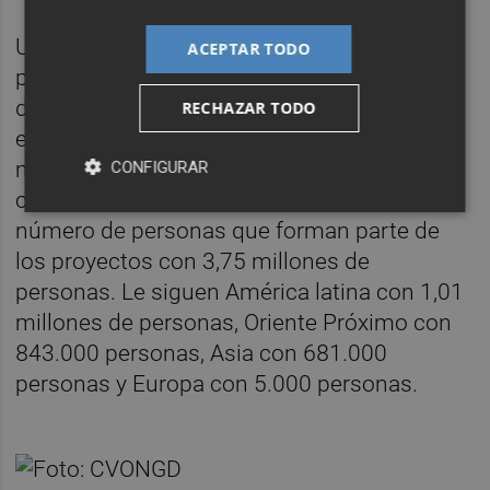
Un total de 6,29 millones de personas
ACEPTAR TODO
participan y se benefician de los proyectos
de cooperación que llevan a cabo las ONGD
RECHAZAR TODO
encuestadas, de las que 4,68 millones son
mujeres y niñas (74% del total). Por
CONFIGURAR
continentes, África concentra el mayo
número de personas que forman parte de
los proyectos con 3,75 millones de
personas. Le siguen América latina con 1,01
millones de personas, Oriente Próximo con
843.000 personas, Asia con 681.000
personas y Europa con 5.000 personas.