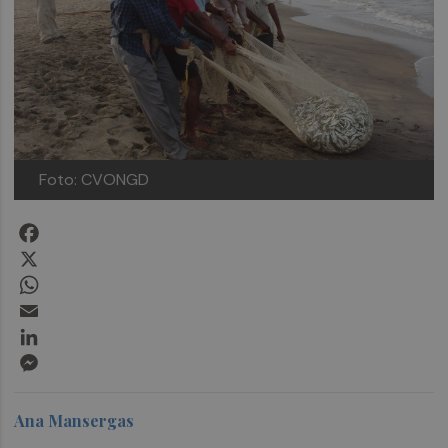
Foto: CVONGD
Facebook
X
WhatsApp
Email
LinkedIn
Messenger
Ana Mansergas