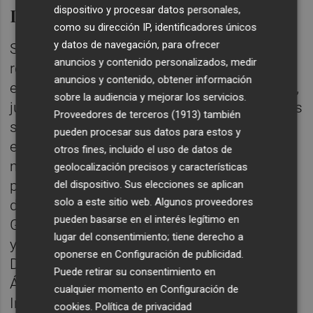
dispositivo y procesar datos personales,
La cooperación valenciana
como su dirección IP, identificadores únicos
y datos de navegación, para ofrecer
Según los datos recopilados en la encuesta
anuncios y contenido personalizados, medir
realizada en la Comunitat Valenciana, tanto
anuncios y contenido, obtener información
el personal contratado como el voluntariado,
sobre la audiencia y mejorar los servicios.
junto a centenares de organizaciones locales
Proveedores de terceros (1913)
también
sacan adelante 299 proyectos en 42 países
pueden procesar sus datos para estos y
en los que se invirtieron en 2020 20,4
otros fines, incluido el uso de datos de
millones de euros. El país en el que más
geolocalización precisos y características
presencia hay de ONGD con sede central o
del dispositivo. Sus elecciones se aplican
solo a este sitio web. Algunos proveedores
delegación en la Comunitat Valenciana es
pueden basarse en el interés legítimo en
Guatemala, seguido de Nicaragua, Colombia
lugar del consentimiento; tiene derecho a
y Bolivia en América Latina; y República
oponerse en
Configuración de publicidad
.
Democrática del Congo y Mozambique, en
Puede retirar su consentimiento en
África. En Asia, el trabajo se centra en la
cualquier momento en
Configuración de
India.
cookies
.
Política de privacidad