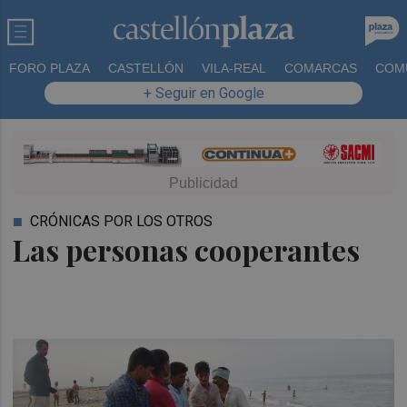
FORO PLAZA
CASTELLÓN
VILA-REAL
COMARCAS
COM
+ Seguir en Google
CRÓNICAS POR LOS OTROS
Las personas cooperantes