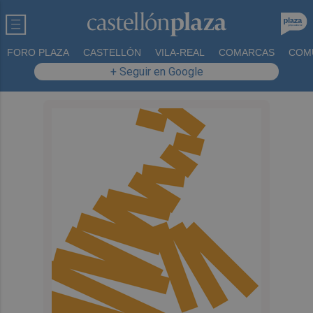
FORO PLAZA
CASTELLÓN
VILA-REAL
COMARCAS
COM
+ Seguir en Google