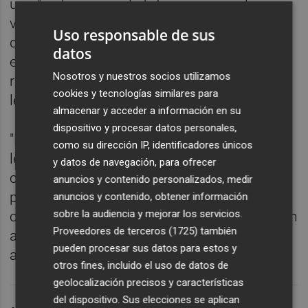
una "reclamación de futuro para que los
valencianos dispongan de una herramienta
Uso responsable de sus
que les permita mejorar su calidad de vida
datos
en cuestiones tan cotidianas como el
Nosotros y nuestros socios utilizamos
régimen matrimonial, la herencia o la
cookies y tecnologías similares para
legislación de parejas de hecho".
almacenar y acceder a información en su
dispositivo y procesar datos personales,
"Nos abre la posibilidad de tener una
como su dirección IP, identificadores únicos
legislación moderna que por ejemplo
y datos de navegación, para ofrecer
contemple la sucesión de empresas
anuncios y contenido personalizados, medir
posibilitando en muchos casos la
anuncios y contenido, obtener información
sobre la audiencia y mejorar los servicios.
continuidad aquellos pequeños negocios tan
Proveedores de terceros (1725)
también
arraigados en nuestro tejido productivo", ha
pueden procesar sus datos para estos y
afirmado la asociación.
otros fines, incluido el uso de datos de
geolocalización precisos y características
del dispositivo. Sus elecciones se aplican