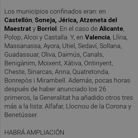
Los municipios confinados eran: en
Castellón
,
Soneja, Jérica, Atzeneta del
Maestrat
y
Borriol
. En el caso de
Alicante
,
Polop, Alcoi y Castalla. Y, en
Valencia
, Llíria,
Massanassa, Ayora, Utiel, Sedaví, Sollana,
Guadassuar, Oliva, Daimús, Canals,
Benigànim, Moixent, Xàtiva, Ontinyent,
Cheste, Sinarcas, Anna, Quatretonda,
Bonrepòs i Mirambell. Además, pocas horas
después de haber anunciado los 26
primeros, la Generalitat ha añadido otros tres
más a la lista: Alfafar, Llocnou de la Corona y
Benetússer.
HABRÁ AMPLIACIÓN