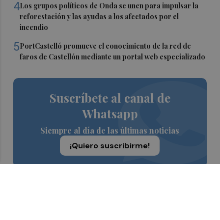
4
Los grupos políticos de Onda se unen para impulsar la
reforestación y las ayudas a los afectados por el
incendio
5
PortCastelló promueve el conocimiento de la red de
faros de Castellón mediante un portal web especializado
Suscríbete al canal de
Whatsapp
Siempre al día de las últimas noticias
¡Quiero suscribirme!