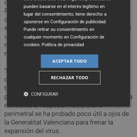
dependientes. "Ya lo vimos en el caso de
pueden basarse en el interés legítimo en
Petrer, que por la actividad que tiene la
lugar del consentimiento; tiene derecho a
ciudad, el perimetraje era una constante
oponerse en
Configuración de publicidad
.
entrada y salida de personas que trabajan en
Puede retirar su consentimiento en
una actividad que requiere contar con
cualquier momento en
Configuración de
muchos proveedores y con la entrada de
cookies
.
Política de privacidad
muchos profesionales".
ACEPTAR TODO
"Las medidas, a pesar de que han sido muy
RECHAZAR TODO
duras, la restricción de movilidad no ha
tenido un efecto determinante para que
CONFIGURAR
puedan decrecer el número de contagios", ha
concluido al respecto. Así, el cierre
perimetral se ha probado poco útil a ojos de
la Generalitat Valenciana para frenar la
expansión del virus.