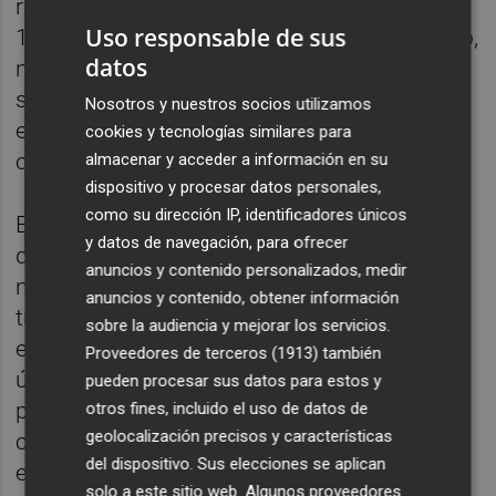
rebajar su incidencia acumulada durante los
Uso responsable de sus
14 días que duró el cierre perimetral. El resto,
datos
no solo no consiguieron aplanar la curva
sino que además sufrieron un
Nosotros y nuestros socios utilizamos
empeoramiento de sus cifras. Así, ha
cookies y tecnologías similares para
calificado la decisión de "insuficiente".
almacenar y acceder a información en su
dispositivo y procesar datos personales,
como su dirección IP, identificadores únicos
En este sentido, la consellera ha expuesto
y datos de navegación, para ofrecer
que la movilidad que se da de manera
anuncios y contenido personalizados, medir
natural entre los municipios por temas de
anuncios y contenido, obtener información
trabajo ha rebajado considerablemente la
sobre la audiencia y mejorar los servicios.
eficacia de la medida. Cabe recordar que los
Proveedores de terceros (1913)
también
únicos supuestos en los que estaba
pueden procesar sus datos para estos y
permitido entrar o salir de las áreas
otros fines, incluido el uso de datos de
geolocalización precisos y características
confinadas era por cuestiones laborales,
del dispositivo. Sus elecciones se aplican
escolares o para cuidar a mayores y
solo a este sitio web. Algunos proveedores