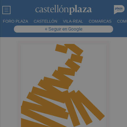
FORO PLAZA
CASTELLÓN
VILA-REAL
COMARCAS
COM
+ Seguir en Google