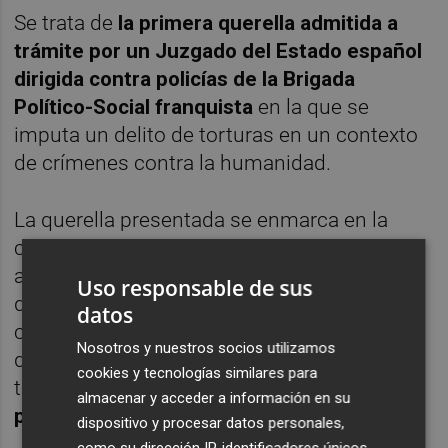
Se trata de
la primera querella admitida a
trámite por un Juzgado del Estado español
dirigida contra policías de la Brigada
Político-Social franquista
en la que se
imputa un delito de torturas en un contexto
de crímenes contra la humanidad.
La querella presentada se enmarca en la
campaña de presentación de este tipo de
acciones penales en toda España al objeto
Uso responsable de sus
de denunciar ante los tribunales los
datos
crímenes contra la humanidad cometidos
Nosotros y nuestros socios utilizamos
durante la dictadura franquista. Ya son un
cookies y tecnologías similares para
total de
18 querellas las que han sido
almacenar y acceder a información en su
presentadas en Madrid, Oviedo y València
.
dispositivo y procesar datos personales,
como su dirección IP, identificadores únicos