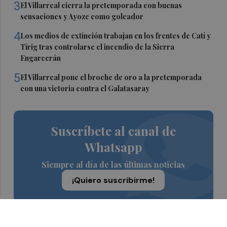
3
El Villarreal cierra la pretemporada con buenas
sensaciones y Ayoze como goleador
4
Los medios de extinción trabajan en los frentes de Catí y
Tírig tras controlarse el incendio de la Sierra
Engarcerán
5
El Villarreal pone el broche de oro a la pretemporada
con una victoria contra el Galatasaray
Suscríbete al canal de
Whatsapp
Siempre al día de las últimas noticias
¡Quiero suscribirme!