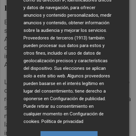
Revertir la impunidad
y datos de navegación, para ofrecer
anuncios y contenido personalizados, medir
En València se han presentado un total de
anuncios y contenido, obtener información
seis querellas criminales impulsadas por la
sobre la audiencia y mejorar los servicios.
Proveedores de terceros (1913)
también
Asociación Ciudadana contra la Impunidad
pueden procesar sus datos para estos y
del Franquismo en el País Valenciano
otros fines, incluido el uso de datos de
integrada en la Coordinadora Estatal de
geolocalización precisos y características
Apoyo a la Querella Argentina (CEAQUA).
del dispositivo. Sus elecciones se aplican
solo a este sitio web. Algunos proveedores
La resolución judicial dictada por el Juzgado
pueden basarse en el interés legítimo en
de Instrucción número 1 de València
lugar del consentimiento; tiene derecho a
representa un hito importante para revertir la
oponerse en
Configuración de publicidad
.
Puede retirar su consentimiento en
situación de impunidad que, hasta la fecha,
cualquier momento en
Configuración de
mantiene el Estado español en relación con
cookies
.
Política de privacidad
la falta de investigación de los crímenes
internacionales cometidos durante la