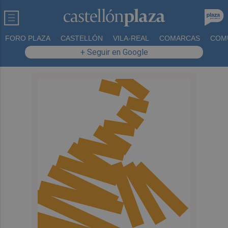
FORO PLAZA
CASTELLÓN
VILA-REAL
COMARCAS
COM
+ Seguir en Google