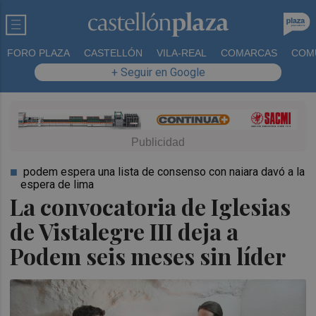
FORO PLAZA
CASTELLÓN
VILA-REAL
COMARCAS
COM
+ Seguir en Google
podem espera una lista de consenso con naiara davó a la
espera de lima
La convocatoria de Iglesias
de Vistalegre III deja a
Podem seis meses sin líder