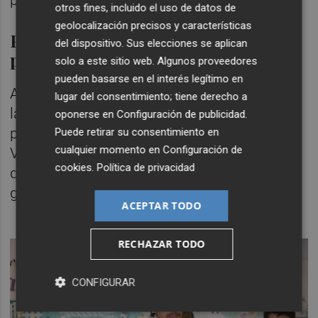
otros fines, incluido el uso de datos de
geolocalización precisos y características
Podem València, once meses en
del dispositivo. Sus elecciones se aplican
paro
solo a este sitio web. Algunos proveedores
pueden basarse en el interés legítimo en
Ahora bien, la estructura autonómica no es
lugar del consentimiento; tiene derecho a
la única que Podem espera reconstruir. El
oponerse en
Configuración de publicidad
.
partido a nivel municipal en la ciudad de
Puede retirar su consentimiento en
cualquier momento en
Configuración de
València lleva siete meses ya sin líder desde
cookies
.
Política de privacidad
que
Jaime Paulino
dimitió como secretario
general.
ACEPTAR TODO
RECHAZAR TODO
CONFIGURAR