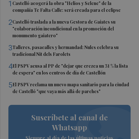
1
Castelló acogerá la obra "Helios y Selene" de la
compañía Te Falta Calle: será creada para el eclipse
2
Castelló traslada a la nueva Gestora de Gaiates su
"colaboración incondicional en la promoción del
monumento gaiatero"
3
Talleres, pasacalles y hermandad: Nules celebra su
tradicional Nit dels Farolets
4
El PSPV acusa al PP de "dejar que crezca un 31 % la lista
de espera" en los centros de día de Castellón
5
El PSPV reclama un nuevo mapa sanitario para la ciudad
de Castelló "que vaya más allá de parches"
Suscríbete al canal de
Whatsapp
Siempre al día de las últimas noticias