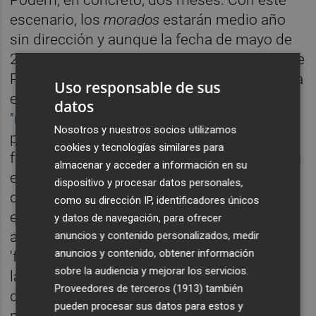
escenario, los
morados
estarán medio año
sin dirección y aunque la fecha de mayo de
2020 se antoja lejana, distintos miembros de
Podem se aventuran ya a señalar a la síndica
Uso responsable de sus
en Les Corts,
Naiara Davó
,
como el relevo
datos
"natural"
. Sin embargo, y aunque la
Nosotros y nuestros socios utilizamos
pretensión desde distintos sectores de la
cookies y tecnologías similares para
formación es que no se repita una asamblea
almacenar y acceder a información en su
en los mismos términos que la anterior,
dispositivo y procesar datos personales,
donde se presentaron varios candidatos, no
como su dirección IP, identificadores únicos
es seguro que sólo vaya a presentarse un
y datos de navegación, para ofrecer
aspirante y vuelvan a aflorar las distintas
anuncios y contenido personalizados, medir
anuncios y contenido, obtener información
'familias' de Podemos como antaño, si bien
sobre la audiencia y mejorar los servicios.
la exsenadora
Pilar Lima
todavía no ha
Proveedores de terceros (1913)
también
determinado si optará o no a dirigir el
pueden procesar sus datos para estos y
partido.