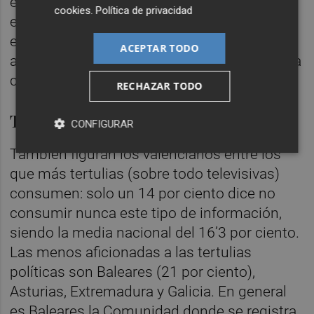
edad: su puntuación es de un 4,9 en una
cookies
.
Política de privacidad
escala de diez, mientras que la prensa
escrita tiene un punto y medio más de
ACEPTAR TODO
aprecio, aprobando sobradamente (6,1) en la
calificación de los ciudadanos.
RECHAZAR TODO
Tertulias
CONFIGURAR
También figuran los valencianos entre los
que más tertulias (sobre todo televisivas)
consumen: solo un 14 por ciento dice no
consumir nunca este tipo de información,
siendo la media nacional del 16’3 por ciento.
Las menos aficionadas a las tertulias
políticas son Baleares (21 por ciento),
Asturias, Extremadura y Galicia. En general
es Baleares la Comunidad donde se registra