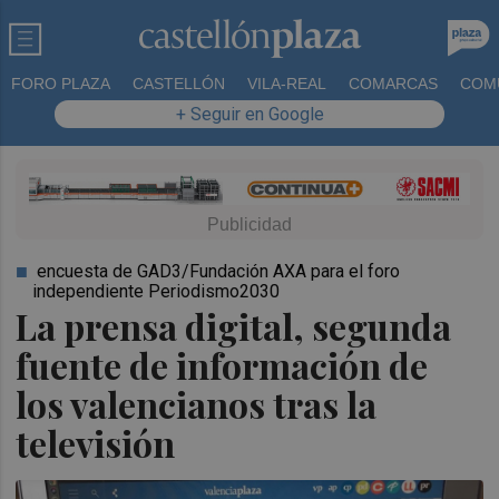
FORO PLAZA
CASTELLÓN
VILA-REAL
COMARCAS
COM
+ Seguir en Google
encuesta de GAD3/Fundación AXA para el foro
independiente Periodismo2030
La prensa digital, segunda
fuente de información de
los valencianos tras la
televisión