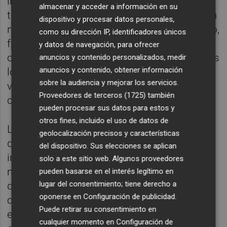
informarse sobre todo a través de la
almacenar y acceder a información en su
televisión, frente al 65 por ciento de la media
dispositivo y procesar datos personales,
nacional; el 35 por ciento, a través de la radio,
como su dirección IP, identificadores únicos
frente al 38 por ciento nacional y el 11 por
y datos de navegación, para ofrecer
ciento, a través de los medios de papel todos
anuncios y contenido personalizados, medir
anuncios y contenido, obtener información
los días (casi un 30 por ciento dos/tres
sobre la audiencia y mejorar los servicios.
veces por semana), frente al catorce por
Proveedores de terceros (1725)
también
ciento nacional.
pueden procesar sus datos para estos y
otros fines, incluido el uso de datos de
Los valencianos, con los catalanes, son los
geolocalización precisos y características
que más aprecian los nuevos medios de
del dispositivo. Sus elecciones se aplican
información, como redes sociales y
solo a este sitio web. Algunos proveedores
mensajería privada. Es cierto, sin embargo,
pueden basarse en el interés legítimo en
lugar del consentimiento; tiene derecho a
que las redes suscitan sospechas de una
oponerse en
Configuración de publicidad
.
cierta falta de credibilidad entre los
Puede retirar su consentimiento en
encuestados, especialmente los de más
cualquier momento en
Configuración de