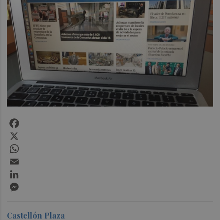
Facebook
X
WhatsApp
Email
LinkedIn
Messenger
Castellón Plaza