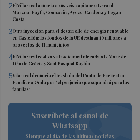
2
El Villarreal anuncia a sus seis capitanes: Gerard
Moreno, Foyth, Comesaña, Ayoze, Cardona y Logan
Costa
3
Otra inyección para el desarrollo de energía renovable
en Castellón: los fondos de la UE destinan 19 millones a
proyectos de 11 municipios
4
El Villarreal realiza su tradicional ofrenda a la Mare de
Déu de Gràcia y Sant Pasqual Baylón
5
Vila-real denuncia el traslado del Punto de Encuentro
Familiar a Onda por "el perjuicio que supondrá para las
familias"
Suscríbete al canal de
Whatsapp
Siempre al día de las últimas noticias