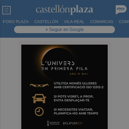
FORO PLAZA
CASTELLÓN
VILA-REAL
COMARCAS
COM
+ Seguir en Google