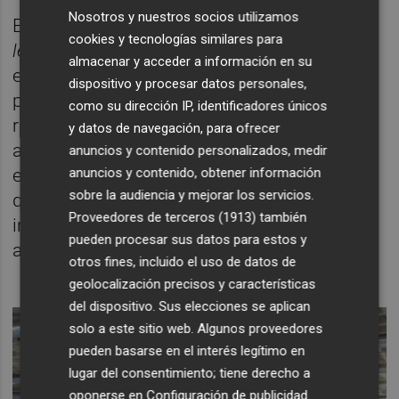
Nosotros y nuestros socios utilizamos
En el caso de Reclamador,
startup
de
cookies y tecnologías similares para
legaltech
, el susto provino, precisamente, de
almacenar y acceder a información en su
ese ámbito. En sus inicios Reclamador optó
dispositivo y procesar datos personales,
por poner el foco en gestionar las
como su dirección IP, identificadores únicos
reclamaciones de los consumidores de las
y datos de navegación, para ofrecer
aerolíneas, aprovechando que la normativa
anuncios y contenido personalizados, medir
anuncios y contenido, obtener información
estaba muy clara y que, en el supuesto de
sobre la audiencia y mejorar los servicios.
que todos exigiésemos el pago de las
Proveedores de terceros (1913)
también
incidencias padecidas, el mercado
pueden procesar sus datos para estos y
ascendería a 600 millones de euros.
otros fines, incluido el uso de datos de
geolocalización precisos y características
del dispositivo. Sus elecciones se aplican
solo a este sitio web. Algunos proveedores
pueden basarse en el interés legítimo en
lugar del consentimiento; tiene derecho a
oponerse en
Configuración de publicidad
.