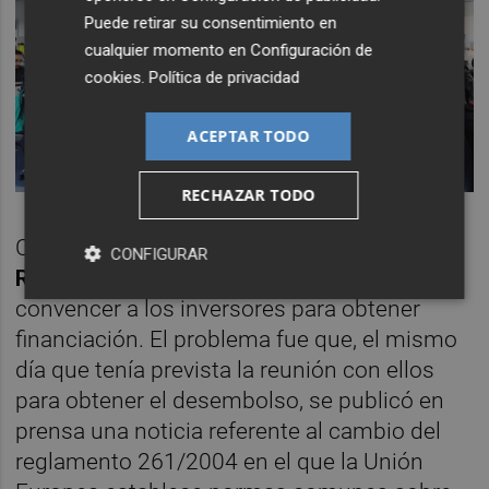
Puede retirar su consentimiento en
cualquier momento en
Configuración de
cookies
.
Política de privacidad
ACEPTAR TODO
RECHAZAR TODO
Con este mismo argumento quería
Pablo
CONFIGURAR
Rabanal
, fundador y CEO de la compañía,
convencer a los inversores para obtener
financiación. El problema fue que, el mismo
día que tenía prevista la reunión con ellos
para obtener el desembolso, se publicó en
prensa una noticia referente al cambio del
reglamento 261/2004 en el que la Unión