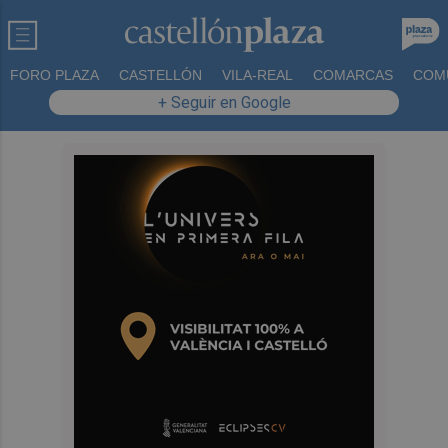
FORO PLAZA
CASTELLÓN
VILA-REAL
COMARCAS
COM
+ Seguir en Google