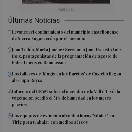
Últimas Noticias
1
Levantan el confinamiento del municipio castellonense
de Sierra Engarcerán por el incendio
2
Juan Tallón, Marta Jiménez Serrano o Juan Evaristo Valls
Boix, protagonistas de la programación de agosto de
Entre Libros en Benicàssim
3
Los talleres de ‘Magia en los Barrios’ de Castelló llegan
al Grupo Reyes
4
Informe del CEAM sobre el incendio de la Vall d'Uixó: la
vegetación perdió el 51% de humedad en los meses
previos
5
Los equipos de extinción afrontan horas "vitales" en
Tírig para trabajar con medios aéreos