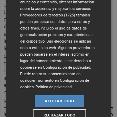
anuncios y contenido, obtener información
conocemos hoy no surge al margen del
sobre la audiencia y mejorar los servicios.
Estado sino que se ha hecho dominante
Proveedores de terceros (1725)
también
precisamente a través del Estado.
pueden procesar sus datos para estos y
Antiguamente las relaciones de mercado
otros fines, incluido el uso de datos de
estaban muy limitadas a determinados
geolocalización precisos y características
lugares, momentos, modos y personas. Los
del dispositivo. Sus elecciones se aplican
liberales construyeron el Estado moderno
solo a este sitio web. Algunos proveedores
pueden basarse en el interés legítimo en
para que éste expandiera la economía de
lugar del consentimiento; tiene derecho a
mercado: acuñando una moneda nacional,
oponerse en
Configuración de publicidad
.
unificando pesos y medidas, financiando
Puede retirar su consentimiento en
infraestructuras para movilizar mercancías,
cualquier momento en
Configuración de
aprobando las normas del derecho
cookies
.
Política de privacidad
mercantil, salvaguardando los derechos de
propiedad, reclutando jueces y policías para
ACEPTAR TODO
velar por todo ese entramado de relaciones e
instituciones, etc. Todo eso costaba y cuesta
RECHAZAR TODO