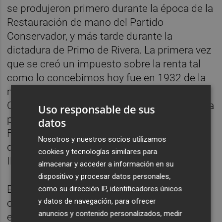
se produjeron primero durante la época de la
Restauración de mano del Partido
Conservador, y más tarde durante la
dictadura de Primo de Rivera. La primera vez
que se creó un impuesto sobre la renta tal
como lo concebimos hoy fue en 1932 de la
mano de un republicano liberal, Jaume
Carner, colocado como Ministro de Hacienda
Uso responsable de sus
por Manuel Azaña. Finalmente fue
datos
Fernández Ordóñez, ministro de la UCD,
Nosotros y nuestros socios utilizamos
quien en 1977 sentó las bases del actual
cookies y tecnologías similares para
IRPF.
almacenar y acceder a información en su
dispositivo y procesar datos personales,
Es lógico que los liberales impulsaran la
como su dirección IP, identificadores únicos
y datos de navegación, para ofrecer
creación de un sistema fiscal moderno. La
anuncios y contenido personalizados, medir
economía de mercado tal como la