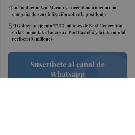
4
La Fundación Azul Marino y Torreblanca inician una
campaña de sensibilización sobre la posidonia
5
El Gobierno ejecuta 7.200 millones de Next Generation
en la Comunitat: el acceso a PortCastelló y la intermodal
reciben 191 millones
Suscríbete al canal de
Whatsapp
Siempre al día de las últimas noticias
¡Quiero suscribirme!