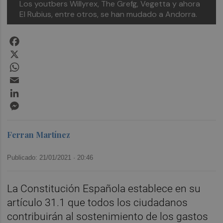
Los youtbers Willyrex, The Grefg, Vegetta y ahora
El Rubius, entre otros, se han mudado a Andorra.
Facebook
X
WhatsApp
Email
LinkedIn
Messenger
Ferran Martínez
Publicado: 21/01/2021 ·
20:46
La Constitución Española establece en su
artículo 31.1 que todos los ciudadanos
contribuirán al sostenimiento de los gastos