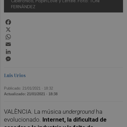
Ciberchico, Popin'Love y Leftee. Foto: TONI
FERNÁNDEZ
Facebook
X
WhatsApp
Email
LinkedIn
Messenger
Luis Urios
Publicado: 21/01/2021 ·
18:32
Actualizado: 21/01/2021 · 18:38
VALÈNCIA. La música
underground
ha
evolucionado.
Internet, la dificultad de