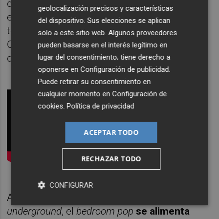
que “va a ser la primera vez que trabaje en
geolocalización precisos y características
estudio y con banda. Siempre lo he hecho
del dispositivo. Sus elecciones se aplican
todo por ordenador, salvando las guitarras.
solo a este sitio web. Algunos proveedores
Creo que ahora el sonido ganará mucho, le
pueden basarse en el interés legítimo en
dará un toque real a mi música, de banda”.
lugar del consentimiento; tiene derecho a
oponerse en
Configuración de publicidad
.
Puede retirar su consentimiento en
cualquier momento en
Configuración de
cookies
.
Política de privacidad
ACEPTAR TODO
RECHAZAR TODO
CONFIGURAR
Además, al igual que toda la música
underground
, el
bedroom pop
se alimenta