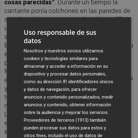
cosas parecidas”
. Durante un tiempo la
cantante ponía colchones en las paredes de
su habitación para mejorar la acústica. “Es
un género que me representa muy bien,
Uso responsable de sus
sobre todo porque yo empecé sin recursos”.
datos
El género parte de la producción casera, pero
Nosotros y nuestros socios utilizamos
en Futuras Licenciadas empiezan a
cookies y tecnologías similares para
profesionalizarlo. Tanto es así que tanto
almacenar y acceder a información en su
Miguelitos como Carlota grabarán en
dispositivo y procesar datos personales,
estudio en los próximos meses. Él con un EP
como su dirección IP, identificadores únicos
y ella con un disco compuesto por diez
y datos de navegación, para ofrecer
temas. Miguelitos explica que “agradece
anuncios y contenido personalizados, medir
anuncios y contenido, obtener información
muchísimo el trabajo de Futuras
sobre la audiencia y mejorar los servicios.
Licenciadas. A los artistas que estamos
Proveedores de terceros (1913)
también
empezando nos enseñan cómo funciona
pueden procesar sus datos para estos y
este mundo”. Por su parte, Carlota cuenta
otros fines, incluido el uso de datos de