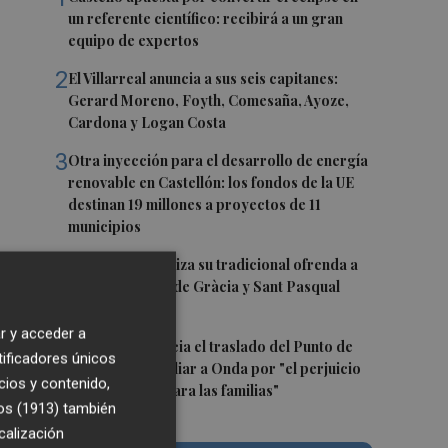
un referente científico: recibirá a un gran
equipo de expertos
2
El Villarreal anuncia a sus seis capitanes:
Gerard Moreno, Foyth, Comesaña, Ayoze,
Cardona y Logan Costa
3
Otra inyección para el desarrollo de energía
renovable en Castellón: los fondos de la UE
destinan 19 millones a proyectos de 11
municipios
4
El Villarreal realiza su tradicional ofrenda a
s
la Mare de Déu de Gràcia y Sant Pasqual
Baylón
r y acceder a
5
Vila-real denuncia el traslado del Punto de
tificadores únicos
Encuentro Familiar a Onda por "el perjuicio
to
cios y contenido,
que supondrá para las familias"
os (1913)
también
calización
e