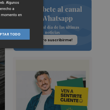
 web. Algunos
Suscríbete al canal
derecho a
r
ier momento en
de Whatsapp
Siempre al día de las últimas
noticias
PTAR TODO
¡Quiero suscribirme!