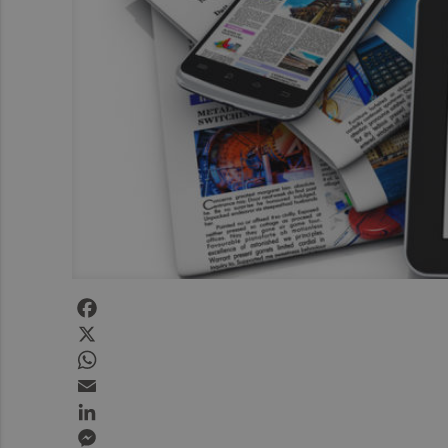
Facebook
X
WhatsApp
Email
LinkedIn
Messenger