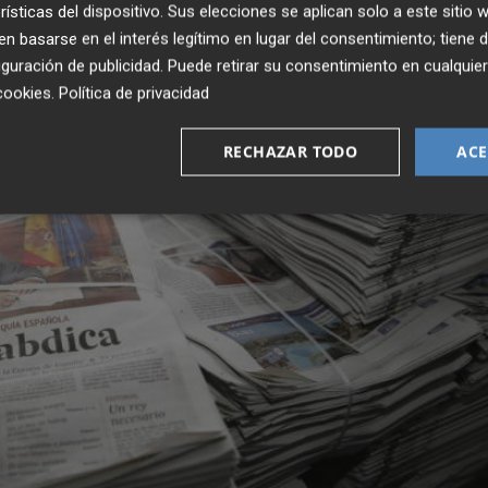
rísticas del dispositivo. Sus elecciones se aplican solo a este sitio
inmediatas, a corto y a medio plazo que garantice la
 basarse en el interés legítimo en lugar del consentimiento; tiene 
un contexto en el que la información es clave para combati
guración de publicidad
. Puede retirar su consentimiento en cualqu
al provocadas por la pandemia.
cookies
.
Política de privacidad
RECHAZAR TODO
ACE