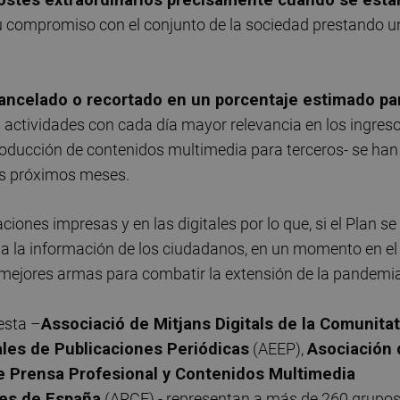
 su compromiso con el conjunto de la sociedad prestando u
ancelado o recortado en un porcentaje estimado pa
s actividades con cada día mayor relevancia en los ingres
producción de contenidos multimedia para terceros- se han
res próximos meses.
iones impresas y en las digitales por lo que, si el Plan se
a la información de los ciudadanos, en un momento en el
 mejores armas para combatir la extensión de la pandemia
esta –
Associació de Mitjans Digitals de la Comunitat
ales de Publicaciones Periódicas
(AEEP),
Asociación 
e Prensa Profesional y Contenidos Multimedia
les de España
(ARCE) - representan a más de 260 grupo