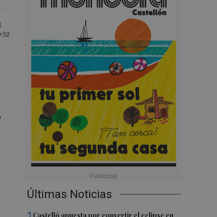
1
0:52
e
Últimas Noticias
a
1
Castelló apuesta por convertir el eclipse en