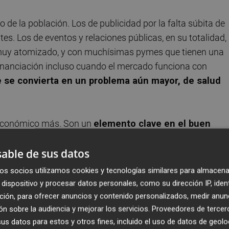
 de la población. Los de publicidad por la falta súbita de
s. Los de eventos y relaciones públicas, en su totalidad,
r, muy atomizado, y con muchísimas pymes que tienen una
financiación incluso cuando el mercado funciona con
e se convierta en un problema aún mayor, de salud
 económico más. Son un
elemento clave en el buen
a
. Son los garantes del derecho constitucional de todos lo
able de sus datos
xpresión.
os socios utilizamos cookies y tecnologías similares para almacena
 y plurales, el conjunto de la sociedad española será
dispositivo y procesar datos personales, como su dirección IP, iden
risis. El cese de actividades impuesto por el Real-Decre
ción, para ofrecer anuncios y contenido personalizados, medir anun
ña para hacer frente al COVID-19 está haciendo tales
n sobre la audiencia y mejorar los servicios.
Proveedores de tercer
s datos para estos y otros fines, incluido el uso de datos de geolo
riódicas que es urgente la puesta en marcha de un
Plan d