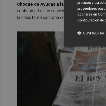
precisos y caracte
Choque de Ayudas a la Prensa
, con medidas 
proveedores pueden
continuidad de un servicio público esencial, en 
oponerse en
Confi
la crisis tanto sanitaria como económica y soci
Configuración de 
CONFIGURAR