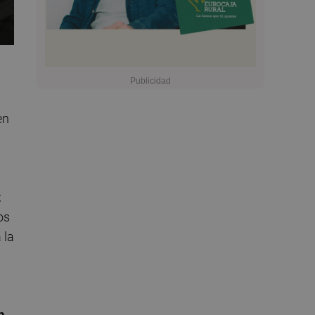
en
t
os
 la
n