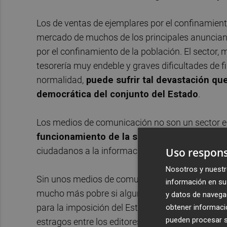
Los de ventas de ejemplares por el confinamiento
mercado de muchos de los principales anunciante
por el confinamiento de la población. El secto
tesorería muy endeble y graves dificultades de 
normalidad,
puede sufrir tal devastación qu
democrática del conjunto del Estado
.
Los medios de comunicación no son un sector
funcionamiento de la sociedad democrátic
Uso respons
ciudadanos a la información y a la libertad de e
Nosotros y nuestr
Sin unos medios de comunicación social diversos
información en su 
mucho más pobre si alguno desaparece por esta c
y datos de navega
para la imposición del Estado de alarma en Espa
obtener informació
pueden procesar su
estragos entre los editores de publicaciones pe