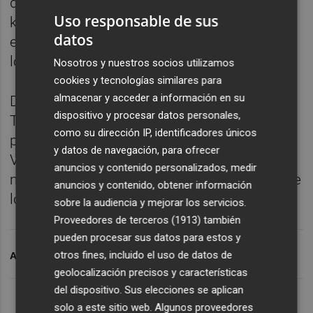
de dióxido de carbono (CO2) por cada
Uso responsable de sus
kilómetro recorrido, mientras que consume
datos
entre 1,6 y 2,1 litros de combustible durante
los primeros 100 kilómetros.
Nosotros y nuestros socios utilizamos
cookies y tecnologías similares para
almacenar y acceder a información en su
Diseñado y desarrollado en España, el
dispositivo y procesar datos personales,
Tarraco híbrido enchufable se fabrica en la
como su dirección IP, identificadores únicos
planta de Wolfsburg (Alemania) del grupo
y datos de navegación, para ofrecer
Volkswagen y ya está disponible en el
anuncios y contenido personalizados, medir
mercado nacional por un precio que parte de
anuncios y contenido, obtener información
los 45.890 euros.
sobre la audiencia y mejorar los servicios.
Proveedores de terceros (1913)
también
pueden procesar sus datos para estos y
otros fines, incluido el uso de datos de
ARCHIVADO EN
SEAT TARRACO
SEAT
geolocalización precisos y características
del dispositivo. Sus elecciones se aplican
solo a este sitio web. Algunos proveedores