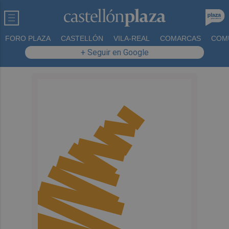
FORO PLAZA
CASTELLÓN
VILA-REAL
COMARCAS
COM
+ Seguir en Google