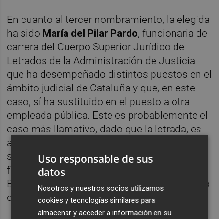
En cuanto al tercer nombramiento, la elegida
ha sido
María del
Pilar Pardo
, funcionaria de
carrera del Cuerpo Superior Jurídico de
Letrados de la Administración de Justicia
que ha desempeñado distintos puestos en el
ámbito judicial de Cataluña y que, en este
caso, sí ha sustituido en el puesto a otra
empleada pública. Este es probablemente el
caso más llamativo, dado que la letrada, es
además pareja del
recientemente designado
subsecretario de Justicia,
Gabriel Olmo
,
Uso responsable de sus
fiscal decano de la sección territorial de
datos
Badalona y que fue nombrado el 17 de enero
Nosotros y nuestros socios utilizamos
de este mismo año.
cookies y tecnologías similares para
almacenar y acceder a información en su