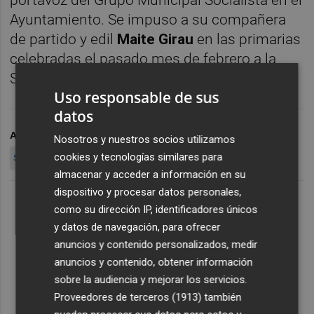
Ayuntamiento. Se impuso a su compañera
de partido y edil
Maite Girau
en las primarias
celebradas el pasado mes de febrero a la
Secretaría General del PSPV de la ciudad.
Uso responsable de sus
datos
ARCHIVADO EN
PEDRO SÁNCHEZ
ALCALDÍA
Nosotros y nuestros socios utilizamos
cookies y tecnologías similares para
SANDRA GÓME
almacenar y acceder a información en su
dispositivo y procesar datos personales,
como su dirección IP, identificadores únicos
y datos de navegación, para ofrecer
anuncios y contenido personalizados, medir
anuncios y contenido, obtener información
sobre la audiencia y mejorar los servicios.
Proveedores de terceros (1913)
también