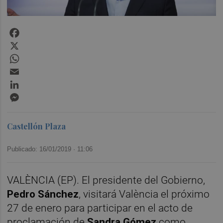
Facebook
X
WhatsApp
Email
LinkedIn
Messenger
Castellón Plaza
Publicado: 16/01/2019 ·
11:06
VALÈNCIA (EP). El presidente del Gobierno,
Pedro Sánchez
, visitará València el próximo
27 de enero para participar en el acto de
proclamación de
Sandra Gómez
como