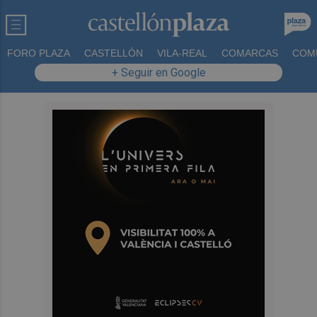
FORO PLAZA
CASTELLÓN
VILA-REAL
COMARCAS
COM
+ Seguir en Google