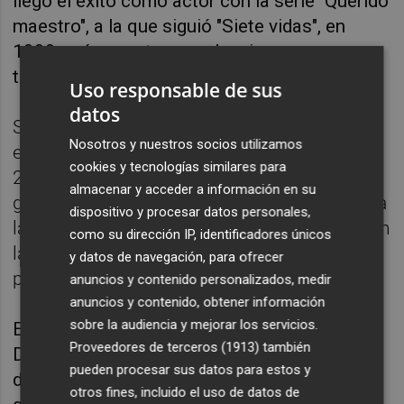
llegó el éxito como actor con la serie "Querido
maestro", a la que siguió "Siete vidas", en
1999, así como tras producciones en
televisión, cine y teatro.
Uso responsable de sus
datos
Sin embargo, a principios de los años 2000
Nosotros y nuestros socios utilizamos
empezó a sentir inquietudes políticas y en
cookies y tecnologías similares para
2006 comenzó a militar en Ciutadans -el
almacenar y acceder a información en su
germen del actual Ciudadanos-, aunque para
dispositivo y procesar datos personales,
las elecciones municipales de 2007 figuró en
como su dirección IP, identificadores únicos
las listas "Vecinos por Torrelodones", el
y datos de navegación, para ofrecer
pueblo madrileño donde residía.
anuncios y contenido personalizados, medir
anuncios y contenido, obtener información
sobre la audiencia y mejorar los servicios.
En 2008 se afilió a Unión Progreso y
Proveedores de terceros (1913)
también
Democracia (UPyD), donde fue elegido
pueden procesar sus datos para estos y
diputado por Valencia en las elecciones
otros fines, incluido el uso de datos de