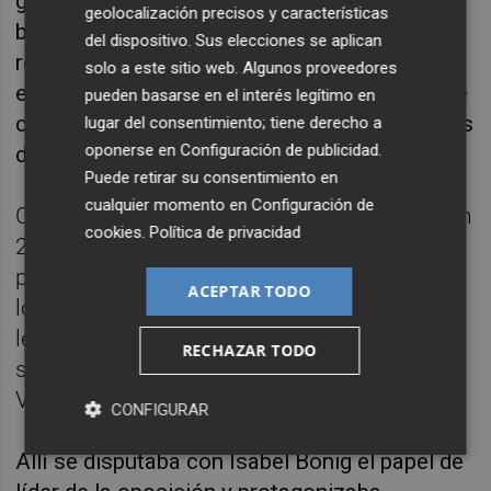
generales de 2011, aunque en 2015 se dio de
geolocalización precisos y características
baja del partido y se integró en el ya
del dispositivo. Sus elecciones se aplican
rebautizado Ciudadanos de la mano del
solo a este sitio web. Algunos proveedores
entonces presidente, Albert Rivera, donde fue
pueden basarse en el interés legítimo en
cabeza de lista por Valencia en las elecciones
lugar del consentimiento; tiene derecho a
oponerse en
Configuración de publicidad
.
de 2015 y 2016.
Puede retirar su consentimiento en
cualquier momento en
Configuración de
Cantó dio el salto a la política autonómica en
cookies
.
Política de privacidad
2019 al encabezar la candidatura de este
partido a la presidencia de la Generalitat;
ACEPTAR TODO
logró 18 escaños (5 más que en la anterior
legislatura) y desde entonces ejercía como
RECHAZAR TODO
síndic de la formación en Les Corts
Valencianes.
CONFIGURAR
Allí se disputaba con Isabel Bonig el papel de