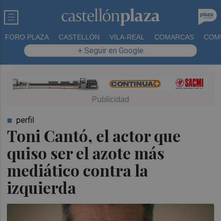
FORO PLAZA
CASTELLÓN
VILA-REAL
COMARCAS
COM
+ Seguir en Google
perfil
Toni Cantó, el actor que
quiso ser el azote más
mediático contra la
izquierda