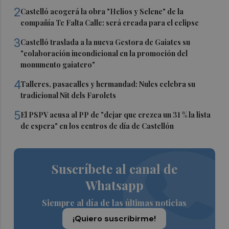
2
Castelló acogerá la obra "Helios y Selene" de la
compañía Te Falta Calle: será creada para el eclipse
3
Castelló traslada a la nueva Gestora de Gaiates su
"colaboración incondicional en la promoción del
monumento gaiatero"
4
Talleres, pasacalles y hermandad: Nules celebra su
tradicional Nit dels Farolets
5
El PSPV acusa al PP de "dejar que crezca un 31 % la lista
de espera" en los centros de día de Castellón
Suscríbete al canal de
Whatsapp
Siempre al día de las últimas noticias
¡Quiero suscribirme!