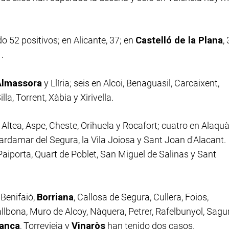
do 52 positivos; en Alicante, 37; en
Castelló de la Plana
,
.
Almassora
y Llíria; seis en Alcoi, Benaguasil, Carcaixent,
la, Torrent, Xàbia y Xirivella.
ltea, Aspe, Cheste, Orihuela y Rocafort; cuatro en Alaquà
uardamar del Segura, la Vila Joiosa y Sant Joan d'Alacant.
 Paiporta, Quart de Poblet, San Miguel de Salinas y Sant
 Benifaió,
Borriana
, Callosa de Segura, Cullera, Foios,
 Vallbona, Muro de Alcoy, Nàquera, Petrer, Rafelbunyol, Sagu
lanca
, Torrevieja y
Vinaròs
han tenido dos casos.