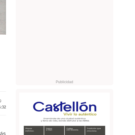
9
6:32
más