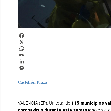
Facebook
X
WhatsApp
Email
LinkedIn
Messenger
Castellón Plaza
VALÈNCIA (EP). Un total de
115 municipios va
coronavirus durante esta semana
: solo sie