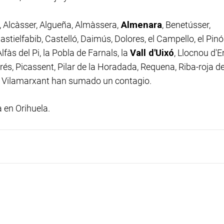
, Alcàsser, Algueña, Almàssera,
Almenara
, Benetússer,
astielfabib, Castelló, Daimús, Dolores, el Campello, el Pinó
Alfàs del Pi, la Pobla de Farnals, la
Vall d'Uixó
, Llocnou d'E
trés, Picassent, Pilar de la Horadada, Requena, Riba-roja d
 Vilamarxant han sumado un contagio.
 en Orihuela.