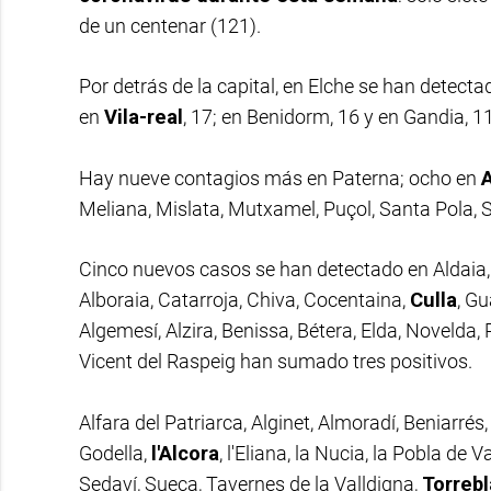
de un centenar (121).
Por detrás de la capital, en Elche se han detecta
en
Vila-real
, 17; en Benidorm, 16 y en Gandia, 11
Hay nueve contagios más en Paterna; ocho en
Meliana, Mislata, Mutxamel, Puçol, Santa Pola, Sil
Cinco nuevos casos se han detectado en Aldaia, A
Alboraia, Catarroja, Chiva, Cocentaina,
Culla
, G
Algemesí, Alzira, Benissa, Bétera, Elda, Novelda,
Vicent del Raspeig han sumado tres positivos.
Alfara del Patriarca, Alginet, Almoradí, Beniarrés,
Godella,
l'Alcora
, l'Eliana, la Nucia, la Pobla de
Sedaví, Sueca, Tavernes de la Valldigna,
Torreb