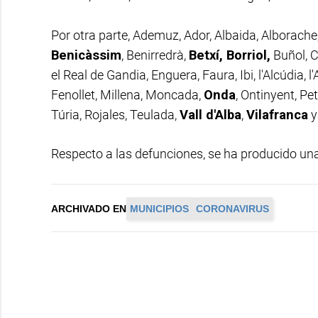
Por otra parte, Ademuz, Ador, Albaida, Alborache
Benicàssim
, Benirredrà,
Betxí, Borriol,
Buñol, C
el Real de Gandia, Enguera, Faura, Ibi, l'Alcúdia, l'
Fenollet, Millena, Moncada,
Onda
, Ontinyent, Pe
Túria, Rojales, Teulada,
Vall d'Alba
,
Vilafranca
y
Respecto a las defunciones, se ha producido una
ARCHIVADO EN
MUNICIPIOS
CORONAVIRUS