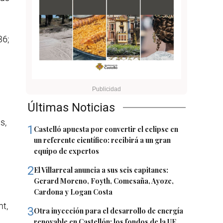
 36;
Últimas Noticias
s,
1
Castelló apuesta por convertir el eclipse en
un referente científico: recibirá a un gran
equipo de expertos
2
El Villarreal anuncia a sus seis capitanes:
Gerard Moreno, Foyth, Comesaña, Ayoze,
Cardona y Logan Costa
nt,
3
Otra inyección para el desarrollo de energía
renovable en Castellón: los fondos de la UE