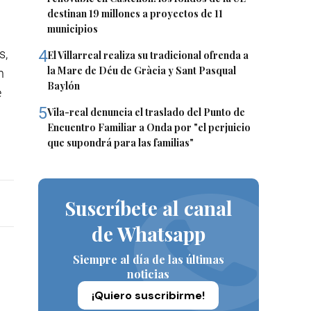
destinan 19 millones a proyectos de 11
municipios
s,
4
El Villarreal realiza su tradicional ofrenda a
la Mare de Déu de Gràcia y Sant Pasqual
n
Baylón
e
5
Vila-real denuncia el traslado del Punto de
Encuentro Familiar a Onda por "el perjuicio
que supondrá para las familias"
Suscríbete al canal
de Whatsapp
Siempre al día de las últimas
noticias
¡Quiero suscribirme!