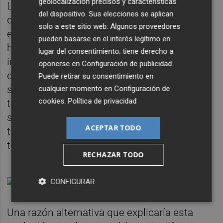
geolocalización precisos y características
Los efectos políticos de esta situación y de
del dispositivo. Sus elecciones se aplican
que incluso ya se hagan chistes sobre ello
solo a este sitio web. Algunos proveedores
en los programas de la tele de denuncia
pueden basarse en el interés legítimo en
humorística de la cosa, como si tal cosa,
lugar del consentimiento; tiene derecho a
incumpliendo el código ético de los mismos
oponerse en
Configuración de publicidad
.
de que éstos habían de ser vinculados
Puede retirar su consentimiento en
siempre a los valencianos, al menos en su
cualquier momento en
Configuración de
cookies
.
Política de privacidad
traducción electoral, ya sabemos los que
son. Los que no son, quiero decir. Y, si no se
ACEPTAR TODO
tiene claro aún, pues esperemos al martes y
tomamos nota.
RECHAZAR TODO
CONFIGURAR
Una razón alternativa que explicaría esta