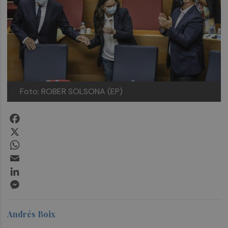
Foto: ROBER SOLSONA (EP)
Facebook
X
WhatsApp
Email
LinkedIn
Messenger
Andrés Boix