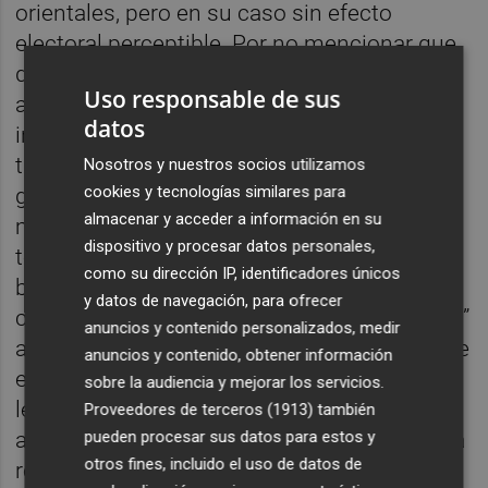
orientales, pero en su caso sin efecto
electoral perceptible. Por no mencionar que,
dada la evolución judicial posterior de
Uso responsable de sus
algunos hilillos de corrupción de nada,
datos
incluso con unos medios de comunicación
tan empáticos con las formas propias de
Nosotros y nuestros socios utilizamos
cookies y tecnologías similares para
gestionar del liberalismo castizo a la
almacenar y acceder a información en su
madrileña, lo que en 2015 seguía siendo un
dispositivo y procesar datos personales,
tema vendido como “los valencianos, los
como su dirección IP, identificadores únicos
baleares y los murcianos, que son unos
y datos de navegación, para ofrecer
corruptos, como los catalanes nacionalistas”
anuncios y contenido personalizados, medir
ahora es ya imposible de tratar obviando que
anuncios y contenido, obtener información
el PP madrileño está más bien para dar
sobre la audiencia y mejorar los servicios.
lecciones y montar seminarios en la materia
Proveedores de terceros (1913)
también
a los sospechosos habituales, más que para
pueden procesar sus datos para estos y
otros fines, incluido el uso de datos de
recibirlos. De hecho, ¡esto es lo que pasaba!