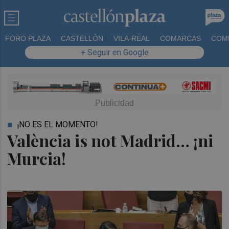
FORO PLAZA
CASTELLÓN
VILA-REAL
COMARCAS
COM
+ Seguir en Google
¡NO ES EL MOMENTO!
València is not Madrid… ¡ni
Murcia!