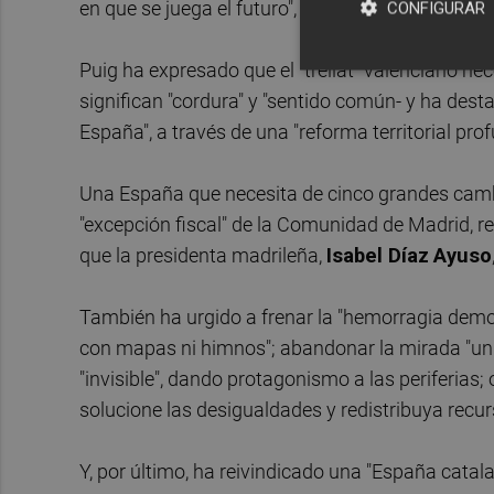
en que se juega el futuro", ha apuntado.
CONFIGURAR
Puig ha expresado que el "trellat" valenciano ne
significan "cordura" y "sentido común- y ha dest
España", a través de una "reforma territorial pr
Una España que necesita de cinco grandes cambios
"excepción fiscal" de la Comunidad de Madrid, res
que la presidenta madrileña,
Isabel Díaz
Ayuso
También ha urgido a frenar la "hemorragia demogr
con mapas ni himnos"; abandonar la mirada "unif
"invisible", dando protagonismo a las periferias
solucione las desigualdades y redistribuya recur
Y, por último, ha reivindicado una "España cat