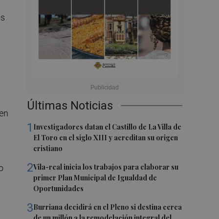
os
Últimas Noticias
 en
1
Investigadores datan el Castillo de La Villa de
El Toro en el siglo XIII y acreditan su origen
cristiano
2
Vila-real inicia los trabajos para elaborar su
o
primer Plan Municipal de Igualdad de
Oportunidades
3
Burriana decidirá en el Pleno si destina cerca
de un millón a la remodelación integral del