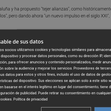
luña y ha propuesto "tejer alianzas", como históricament
", pero dando ahora "un nuevo impulso en el siglo XXI",
r sus intereses en Europa de forma individual, ni
able de sus datos
 aunque sus élites piensen lo contrario. Valencianos y
os socios utilizamos cookies y tecnologías similares para almacena
aña y Europa, en una economía global", ha señalado.
dispositivo y procesar datos personales, como su dirección IP, iden
ción, para ofrecer anuncios y contenido personalizados, medir anun
roceso independentista ha supuesto la "desaparición práct
n sobre la audiencia y mejorar los servicios.
Proveedores de tercer
omunidades, algo que la suya "vive con dolor" emocional,
s datos para estos y otros fines, incluido el uso de datos de geolo
aliado fundamental en la petición de un nuevo sistema d
rísticas del dispositivo. Sus elecciones se aplican solo a este sitio
 basarse en el interés legítimo en lugar del consentimiento; tiene 
guración de publicidad
. Puede retirar su consentimiento en cualqu
e y los catalanes necesitan un país de los valencianos
cookies
.
Política de privacidad
máximo respeto, es que Cataluña vuelva a todos los tabler