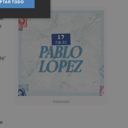
PTAR TODO
ue
r
te"
de