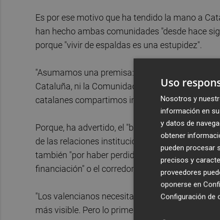
Es por ese motivo que ha tendido la mano a Cata
han hecho ambas comunidades "desde hace siglos
porque "vivir de espaldas es una estupidez".
"Asumamos una premisa: que nadie puede defende
Uso respons
Cataluña, ni la Comunidad Valenciana, ni Madrid,
Nosotros y nuestr
catalanes compartimos intereses y retos en Esp
información en su 
y datos de navega
Porque, ha advertido, el "bloqueo catalán" del p
obtener informació
de las relaciones institucionales" entre ambas c
pueden procesar su
también "por haber perdido desde hace años un 
precisos y caracte
financiación" o el corredor mediterráneo.
proveedores pueden
oponerse en
Confi
"Los valencianos necesitamos una Cataluña fuert
Configuración de 
más visible. Pero lo primero que urge, desde el 