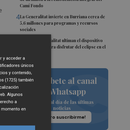
Camí Fondo
e
4
La Generalitat invierte en Burriana cerca de
5,6 millones para programas y recursos
sociales
5
Onda y la Generalitat ultiman el dispositivo
de seguridad para disfrutar del eclipse en el
Castillo
r y acceder a
tificadores únicos
cios y contenido,
ica
Suscríbete al canal
os (1725)
también
calización
de Whatsapp
e
 web. Algunos
Siempre al día de las últimas
derecho a
noticias
ier momento en
¡Quiero suscribirme!
os