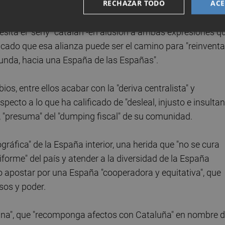
RECHAZAR TODO
ACE
cesita el "seny" catalán -en alusión a ambas expresiones q
acado que esa alianza puede ser el camino para "reinventa
ofunda, hacia una España de las Españas".
, entre ellos acabar con la "deriva centralista" y
pecto a lo que ha calificado de "desleal, injusto e insultan
, "presuma" del "dumping fiscal" de su comunidad.
áfica" de la España interior, una herida que "no se cura
orme" del país y atender a la diversidad de la España
; o apostar por una España "cooperadora y equitativa", que
sos y poder.
alana", que "recomponga afectos con Cataluña" en nombre 