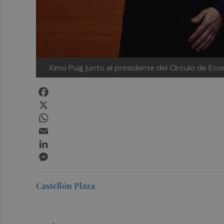
Ximo Puig junto al presidente del Círculo de Eco
Facebook
X
WhatsApp
Email
LinkedIn
Messenger
Castellón Plaza