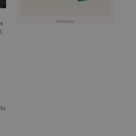
os
l,
ito