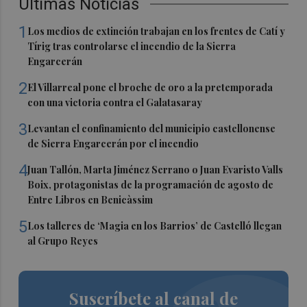
Últimas Noticias
1
Los medios de extinción trabajan en los frentes de Catí y
Tírig tras controlarse el incendio de la Sierra
Engarcerán
2
El Villarreal pone el broche de oro a la pretemporada
con una victoria contra el Galatasaray
3
Levantan el confinamiento del municipio castellonense
de Sierra Engarcerán por el incendio
4
Juan Tallón, Marta Jiménez Serrano o Juan Evaristo Valls
Boix, protagonistas de la programación de agosto de
Entre Libros en Benicàssim
5
Los talleres de ‘Magia en los Barrios’ de Castelló llegan
al Grupo Reyes
Suscríbete al canal de