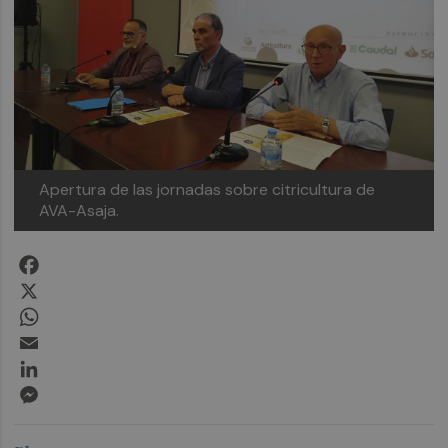
Apertura de las jornadas sobre citricultura de
AVA-Asaja.
Facebook
X
WhatsApp
Email
LinkedIn
Messenger