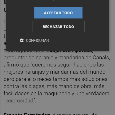
Impacto de los acuerdos
comerciales
ACEPTAR TODO
La última mesa redonda resaltó el impacto
RECHAZAR TODO
de los acuerdos comerciales con países
terceros —sobre todo Sudáfrica, Egipto y
CONFIGURAR
ahora Mercosur— que afecta especialmente
a los agricultores.
Alejandro Aparicio
,
productor de naranja y mandarina de Canals,
afirmó que “queremos seguir haciendo las
mejores naranjas y mandarinas del mundo,
pero para ello necesitamos más soluciones
contra las plagas, más mano de obra, más
facilidades en la maquinaria y una verdadera
reciprocidad”.