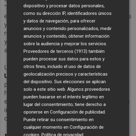
dispositivo y procesar datos personales,
“la innovación y, en su caso, la eficiencia en
como su dirección IP, identificadores únicos
el uso del agua permite ahorrar agua, abonos
y datos de navegación, para ofrecer
y energía, así como mejorar el
anuncios y contenido personalizados, medir
medioambiente. Y esa mayor sostenibilidad
anuncios y contenido, obtener información
y salud de nuestros cítricos hay que
sobre la audiencia y mejorar los servicios.
aprovecharla ante los consumidores”.
Proveedores de terceros (1913)
también
pueden procesar sus datos para estos y
otros fines, incluido el uso de datos de
Los investigadores del IVIA,
Alberto
geolocalización precisos y características
Urbaneja y María Ángeles Forner,
del dispositivo. Sus elecciones se aplican
presentaron el Proyecto Integrant, que hace
solo a este sitio web. Algunos proveedores
hincapié en la lucha contra las plagas y
pueden basarse en el interés legítimo en
enfermedades, como el HLB, y en las nuevas
lugar del consentimiento; tiene derecho a
investigaciones sobre la adaptación al
oponerse en
Configuración de publicidad
.
cambio climático.
Puede retirar su consentimiento en
cualquier momento en
Configuración de
cookies
.
Política de privacidad