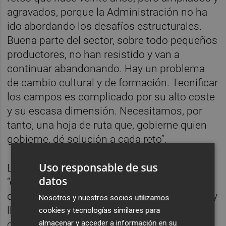
agravados, porque la Administración no ha
ido abordando los desafíos estructurales.
Buena parte del sector, sobre todo pequeños
productores, no han resistido y van a
continuar abandonando. Hay un problema
de cambio cultural y de formación. Tecnificar
los campos es complicado por su alto coste
y su escasa dimensión. Necesitamos, por
tanto, una hoja de ruta que, gobierne quien
gobierne, dé solución a cada reto”.
Uso responsable de sus
Lorena Ruíz reiteró la necesidad de
datos
“escuchar al consumidor, tener claro lo que
queremos hacer en nuestras explotaciones y
Nosotros y nuestros socios utilizamos
llevarlo a cabo con financiación y
cookies y tecnologías similares para
almacenar y acceder a información en su
conocimiento”. Manuel Gómez agregó que