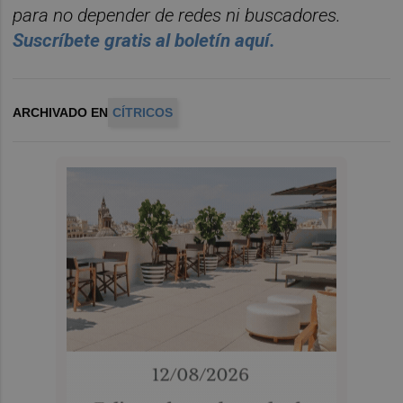
para no depender de redes ni buscadores.
Suscr
í
bete
gratis al bolet
í
n aqu
í.
ARCHIVADO EN
CÍTRICOS