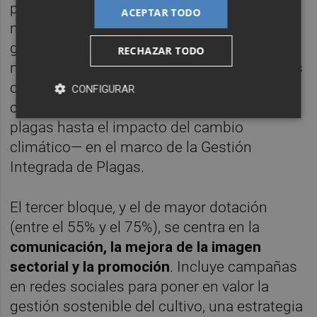
plaga más dañina para los cítricos a nivel
ACEPTAR TODO
mundial—, aplicar tecnologías de edición
génica en naranjas y mandarinas, obtener
RECHAZAR TODO
nuevas variedades sin semillas y analizar los
cambios registrados en el agroecosistema
CONFIGURAR
citrícola —desde la aparición de nuevas
plagas hasta el impacto del cambio
climático— en el marco de la Gestión
Integrada de Plagas.
El tercer bloque, y el de mayor dotación
(entre el 55% y el 75%), se centra en la
comunicación, la mejora de la imagen
sectorial y la promoción
. Incluye campañas
en redes sociales para poner en valor la
gestión sostenible del cultivo, una estrategia