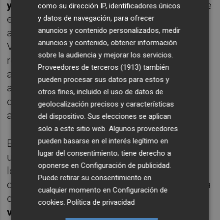
y la lucha contra plagas
, que absorberá entre
como su dirección IP, identificadores únicos
el 10% y el 20% del presupuesto. Se prevé
y datos de navegación, para ofrecer
anuncios y contenido personalizados, medir
ampliar los puntos de control del Plan de
anuncios y contenido, obtener información
Vigilancia Fitosanitaria Citrícola, reforzar las
sobre la audiencia y mejorar los servicios.
redes de seguimiento en campo y coordinar
Proveedores de terceros (1913)
también
actuaciones con las comunidades
pueden procesar sus datos para estos y
autónomas productoras para mejorar la
otros fines, incluido el uso de datos de
detección precoz y la respuesta ante
geolocalización precisos y características
amenazas emergentes.
del dispositivo. Sus elecciones se aplican
solo a este sitio web. Algunos proveedores
pueden basarse en el interés legítimo en
En segundo lugar,
la inversión en I+D+i
, con
lugar del consentimiento; tiene derecho a
una asignación de entre el 18% y el 28% de
oponerse en
Configuración de publicidad
.
los recursos. Intercitrus impulsará
Puede retirar su consentimiento en
convenios con centros de investigación para
cualquier momento en
Configuración de
desarrollar un plan integral de
mejora
cookies
.
Política de privacidad
vegetal frente al Huanglongbing (HLB)
—la