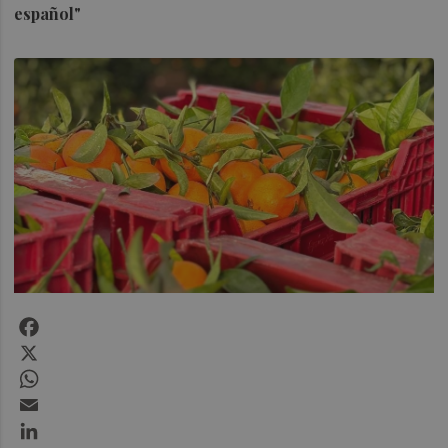
español"
Facebook
X
WhatsApp
Email
LinkedIn