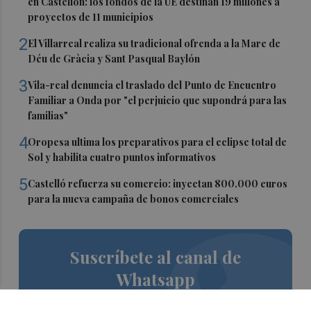
en Castellón: los fondos de la UE destinan 19 millones a
proyectos de 11 municipios
2
El Villarreal realiza su tradicional ofrenda a la Mare de
Déu de Gràcia y Sant Pasqual Baylón
3
Vila-real denuncia el traslado del Punto de Encuentro
Familiar a Onda por "el perjuicio que supondrá para las
familias"
4
Oropesa ultima los preparativos para el eclipse total de
Sol y habilita cuatro puntos informativos
5
Castelló refuerza su comercio: inyectan 800.000 euros
para la nueva campaña de bonos comerciales
Suscríbete al canal de
Whatsapp
Siempre al día de las últimas noticias