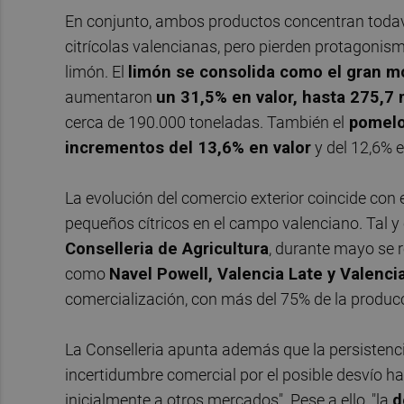
En conjunto, ambos productos concentran todaví
citrícolas valencianas, pero pierden protagoni
limón. El
limón se consolida como el gran m
aumentaron
un 31,5% en valor, hasta 275,7 
cerca de 190.000 toneladas. También el
pomel
incrementos del 13,6% en valor
y del 12,6% 
La evolución del comercio exterior coincide con 
pequeños cítricos en el campo valenciano. Tal y
Conselleria de Agricultura
, durante mayo se r
como
Navel Powell, Valencia Late y Valenci
comercialización, con más del 75% de la produc
La Conselleria apunta además que la persistenci
incertidumbre comercial por el posible desvío h
inicialmente a otros mercados". Pese a ello, "la
d