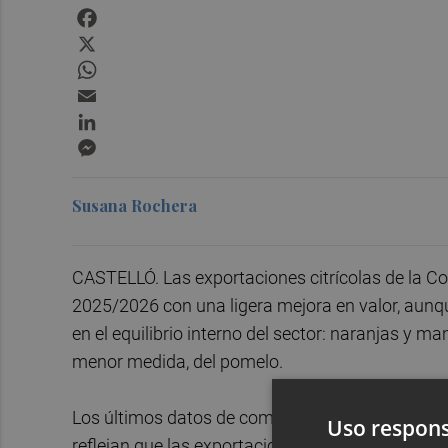
Facebook
X
WhatsApp
Email
LinkedIn
Messenger
Susana Rochera
CASTELLÓ. Las exportaciones citrícolas de la C
2025/2026 con una ligera mejora en valor, aunq
en el equilibrio interno del sector: naranjas y m
menor medida, del pomelo.
Los últimos datos de comercio exterior recopilad
Uso respons
reflejan que las exportaciones valencianas de c