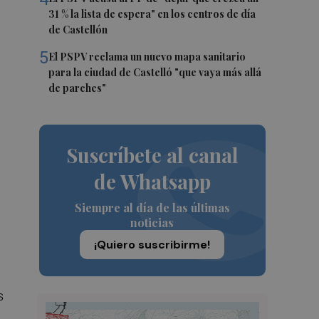
31 % la lista de espera" en los centros de día
de Castellón
5
El PSPV reclama un nuevo mapa sanitario
para la ciudad de Castelló "que vaya más allá
de parches"
Suscríbete al canal
de Whatsapp
Siempre al día de las últimas
noticias
¡Quiero suscribirme!
s