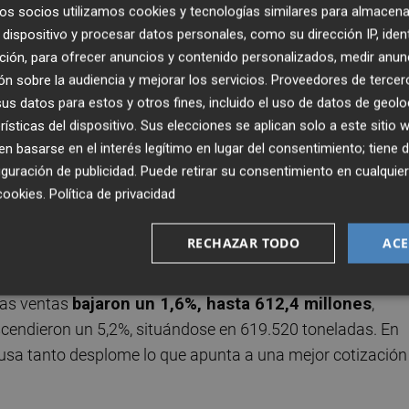
os socios utilizamos cookies y tecnologías similares para almacena
 apenas un 0,3% más que en la campaña anterior. Sin
dispositivo y procesar datos personales, como su dirección IP, iden
 2,6%, hasta 1,63 millones de toneladas
.
ción, para ofrecer anuncios y contenido personalizados, medir anun
n sobre la audiencia y mejorar los servicios.
Proveedores de tercer
onómico de la campaña no se ha apoyado en un aumento de
s datos para estos y otros fines, incluido el uso de datos de geolo
 una revalorización y expansión de productos con menor p
rísticas del dispositivo. Sus elecciones se aplican solo a este sitio
 basarse en el interés legítimo en lugar del consentimiento; tiene 
guración de publicidad
. Puede retirar su consentimiento en cualqu
cookies
.
Política de privacidad
por valor, registraron una
caída del 4,9% en facturación
o del 4,8% en volumen, con 790.212 toneladas
RECHAZAR TODO
ACE
r la caída en la producción, las mermas por los efectos d
petencia de países terceros en los mercados
las ventas
bajaron un 1,6%, hasta 612,4 millones
,
cendieron un 5,2%, situándose en 619.520 toneladas. En
 acusa tanto desplome lo que apunta a una mejor cotización