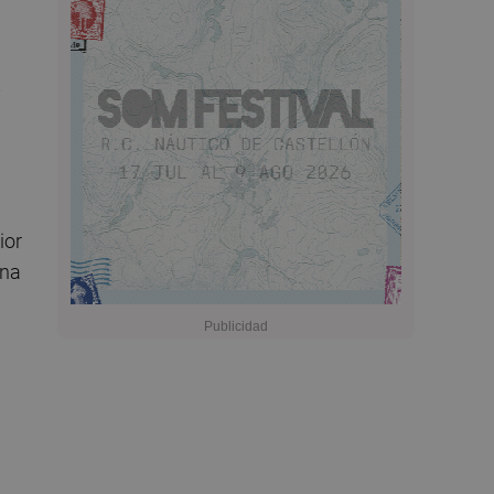
s
ior
Una