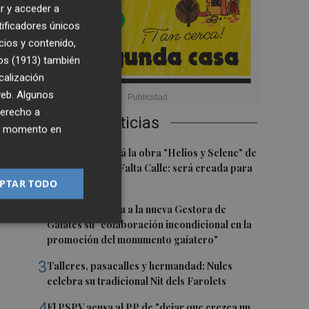
r y acceder a
tificadores únicos
cios y contenido,
os (1913)
también
calización
eso
 web. Algunos
derecho a
Últimas Noticias
ier momento en
1
,
Castelló acogerá la obra "Helios y Selene" de
la compañía Te Falta Calle: será creada para
PTAR TODO
el eclipse
e
2
Castelló traslada a la nueva Gestora de
Gaiates su "colaboración incondicional en la
promoción del monumento gaiatero"
3
Talleres, pasacalles y hermandad: Nules
celebra su tradicional Nit dels Farolets
4
El PSPV acusa al PP de "dejar que crezca un