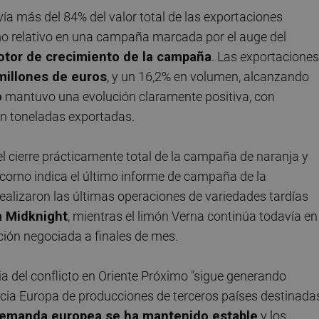
a más del 84% del valor total de las exportaciones
smo relativo en una campaña marcada por el auge del
otor de crecimiento de la campaña
. Las exportaciones
millones de euros
, y un 16,2% en volumen, alcanzando
o
mantuvo una evolución claramente positiva, con
en toneladas exportadas.
el cierre prácticamente total de la campaña de naranja y
 como indica el último informe de campaña de la
ealizaron las últimas operaciones de variedades tardías
a Midknight
, mientras el limón Verna continúa todavía en
ción negociada a finales de mes.
a del conflicto en Oriente Próximo "sigue generando
acia Europa de producciones de terceros países destinada
emanda europea se ha mantenido estable
y los