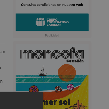
6:00
a
en
x
de