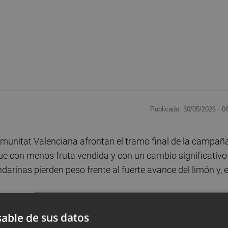
Publicado: 30/05/2026 ·
0
omunitat Valenciana afrontan el tramo final de la campañ
ue con menos fruta vendida y con un cambio significativo
andarinas pierden peso frente al fuerte avance del limón y, 
os por la Conselleria de Agricultura a partir de Datacome
able de sus datos
ítricos alcanzaron
entre septiembre de 2025 y marzo 