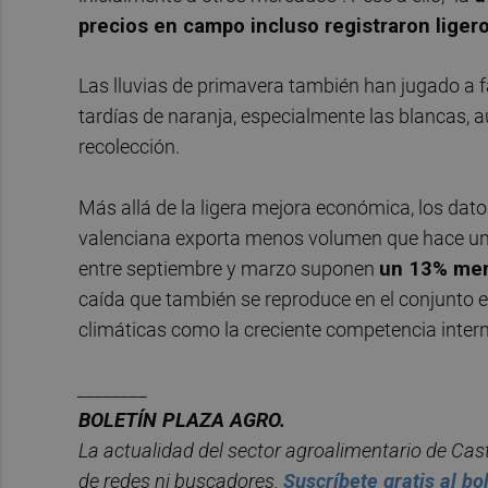
precios en campo incluso registraron liger
Las lluvias de primavera también han jugado a f
tardías de naranja, especialmente las blancas, a
recolección.
Más allá de la ligera mejora económica, los dato
valenciana exporta menos volumen que hace unos
entre septiembre y marzo suponen
un 13% men
caída que también se reproduce en el conjunto es
climáticas como la creciente competencia interna
________
BOLET
ÍN PLAZA AGRO.
La actualidad del sector agroalimentario de Cast
de redes ni buscadores.
Suscr
í
bete
gratis al bo