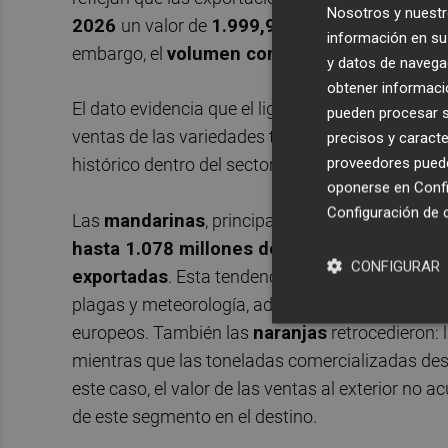
Nosotros y nuestr
2026
un valor de
1.999,9 millones de euros
,
información en su 
embargo, el
volumen comercializado cayó un
y datos de navega
obtener informació
El dato evidencia que el ligero crecimiento ec
pueden procesar su
ventas de las variedades tradicionales, sino en
precisos y caracte
proveedores pueden
histórico dentro del sector citrícola valenciano.
oponerse en
Confi
Configuración de 
Las
mandarinas
, principal producto exportado 
hasta 1.078 millones de euros
, y un
descens
CONFIGURAR
exportadas
. Esta tendencia se ve alimentada po
plagas y meteorología, además de la fuerte com
europeos. También las
naranjas
retrocedieron: 
mientras que las toneladas comercializadas des
este caso, el valor de las ventas al exterior no
de este segmento en el destino.