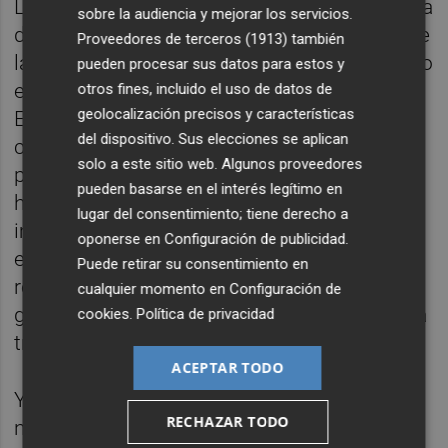
La idea de los actuales socios es potenciar la
sobre la audiencia y mejorar los servicios.
diversificación de las actividades. El socio de
Proveedores de terceros (1913)
también
la cooperativa explica que ya se ha cambiado
pueden procesar sus datos para estos y
el nombre y no es albergue sino Espacio de
otros fines, incluido el uso de datos de
geolocalización precisos y características
Encuentros Rurales La Surera. Grégory
del dispositivo. Sus elecciones se aplican
comenta que, “aunque se mantendrá una
solo a este sitio web. Algunos proveedores
parte de la actividad como alojamiento, se
pueden basarse en el interés legítimo en
ha diversificado el contenido del espacio a
lugar del consentimiento; tiene derecho a
imagen de la economía campesina. Así,
oponerse en
Configuración de publicidad
.
estamos desarrollando muchos proyectos
Puede retirar su consentimiento en
relacionados con el valor patrimonial, la
cualquier momento en
Configuración de
gestión cultural y artística, la producción y la
cookies
.
Política de privacidad
transformación de alimentos, entre otros”.
ACEPTAR TODO
Y es que la idea de los actuales gestores es
RECHAZAR TODO
no ser un albergue al uso, sino que el