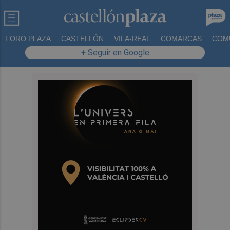
FORO PLAZA
CASTELLÓN
VILA-REAL
COMARCAS
COM
+ Seguir en Google