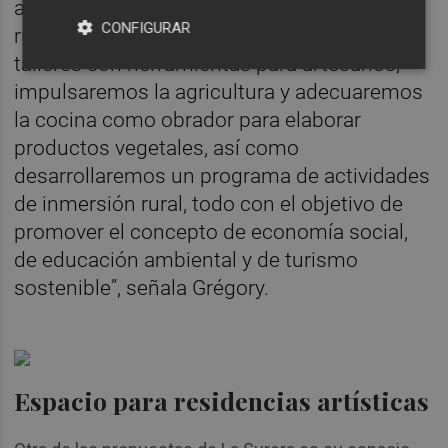
alojamiento esté vinculado con la inmersión
CONFIGURAR
rural. “Tenemos espacios habilitados para
talleres con herramientas para artesanos,
impulsaremos la agricultura y adecuaremos
la cocina como obrador para elaborar
productos vegetales, así como
desarrollaremos un programa de actividades
de inmersión rural, todo con el objetivo de
promover el concepto de economía social,
de educación ambiental y de turismo
sostenible”, señala Grégory.
Espacio para residencias artísticas