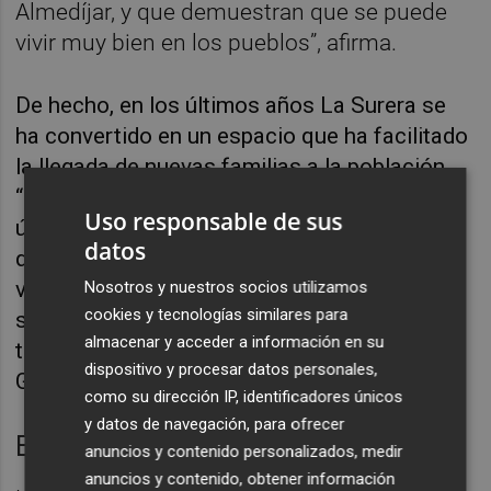
Almedíjar, y que demuestran que se puede
vivir muy bien en los pueblos”, afirma.
De hecho, en los últimos años La Surera se
ha convertido en un espacio que ha facilitado
la llegada de nuevas familias a la población.
“Han llegado diversas personas en los
Uso responsable de sus
últimos años, de diferentes perfiles, entre los
datos
que se encuentran jóvenes con proyectos de
vida, en cierto modo alternativos, y que han
Nosotros y nuestros socios utilizamos
cookies y tecnologías similares para
supuesto el incremento de la población y
almacenar y acceder a información en su
también la reapertura de las escuelas”, incide
dispositivo y procesar datos personales,
Gregory.
como su dirección IP, identificadores únicos
y datos de navegación, para ofrecer
Encuentros Rurales La Surera
anuncios y contenido personalizados, medir
anuncios y contenido, obtener información