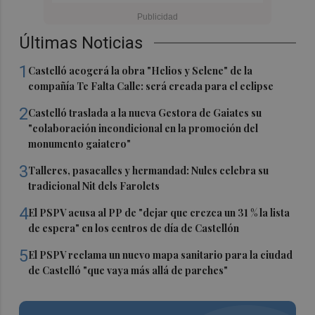
Últimas Noticias
1
Castelló acogerá la obra "Helios y Selene" de la
compañía Te Falta Calle: será creada para el eclipse
2
Castelló traslada a la nueva Gestora de Gaiates su
"colaboración incondicional en la promoción del
monumento gaiatero"
3
Talleres, pasacalles y hermandad: Nules celebra su
tradicional Nit dels Farolets
4
El PSPV acusa al PP de "dejar que crezca un 31 % la lista
de espera" en los centros de día de Castellón
5
El PSPV reclama un nuevo mapa sanitario para la ciudad
de Castelló "que vaya más allá de parches"