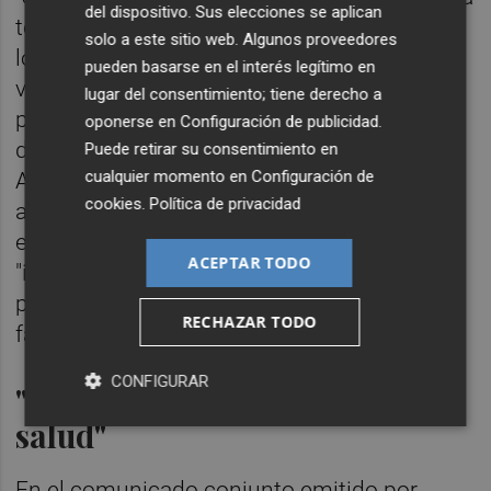
del dispositivo. Sus elecciones se aplican
tensión se ubicaría de forma muy cercana" a
solo a este sitio web. Algunos proveedores
los municipio y a "viviendas habituales de
pueden basarse en el interés legítimo en
vecinos y vecinas", así como a una escuela
lugar del consentimiento; tiene derecho a
pública -a menos de un kilómetro- y a zonas
oponerse en
Configuración de publicidad
.
de esparcimiento para los vecinos.
Puede retirar su consentimiento en
cualquier momento en
Configuración de
Asimismo, las alegaciones insisten en su
cookies
.
Política de privacidad
afección "directa" sobre "corredores
ecológicos y territoriales", así como su
ACEPTAR TODO
"impacto grave sobre la biodiversidad,
principalmente sobre poblaciones de flora y
RECHAZAR TODO
fauna amenazadas".
CONFIGURAR
"Por encima de todo está la
salud"
En el comunicado conjunto emitido por