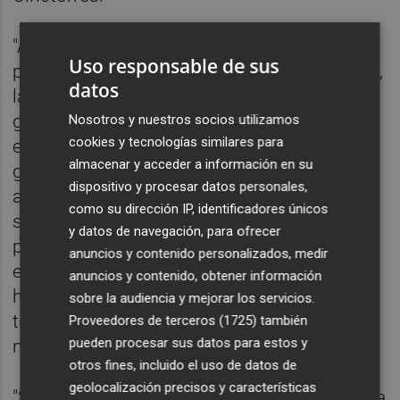
"Además del impacto sobre el paisaje, el
Uso responsable de sus
patrimonio y los ecosistemas de la comarca,
datos
la línea de Muy Alta Tensión podría tener
graves repercusiones sobre la economía,
Nosotros y nuestros socios utilizamos
cookies y tecnologías similares para
especialmente en el sector agrícola,
almacenar y acceder a información en su
ganadero y turístico de los términos
dispositivo y procesar datos personales,
afectados", explican en este sentido. Eso,
como su dirección IP, identificadores únicos
subrayan, vulneraría el principio de
y datos de navegación, para ofrecer
precaución marcado por el Consejo Europa
anuncios y contenido personalizados, medir
en materia de salud, que recomienda no
anuncios y contenido, obtener información
hacer pasar esta infraestructura de
sobre la audiencia y mejorar los servicios.
transporte a menos de 800 metros de
Proveedores de terceros (1725)
también
pueden procesar sus datos para estos y
núcleos habitados.
otros fines, incluido el uso de datos de
geolocalización precisos y características
"Se considera que el proyecto de línea de alta