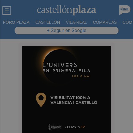
FORO PLAZA
CASTELLÓN
VILA-REAL
COMARCAS
COM
+ Seguir en Google