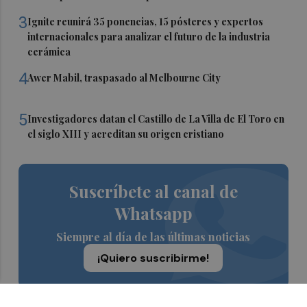
3
Ignite reunirá 35 ponencias, 15 pósteres y expertos
internacionales para analizar el futuro de la industria
cerámica
4
Awer Mabil, traspasado al Melbourne City
5
Investigadores datan el Castillo de La Villa de El Toro en
el siglo XIII y acreditan su origen cristiano
Suscríbete al canal de
Whatsapp
Siempre al día de las últimas noticias
¡Quiero suscribirme!