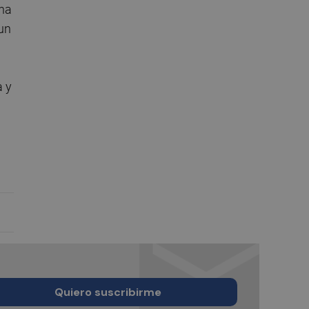
una
 un
a y
Quiero suscribirme