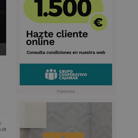
6
5:28