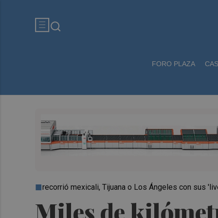
FORO PLAZA
CA
recorrió mexicali, Tijuana o Los Ángeles con sus 'liv
Miles de kilómetr