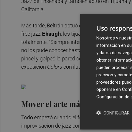
Jazz de Ensenada y también actuó en Tijuana y 
California.
Más tarde, Beltrán actuó en Los Ángeles, en la 
Uso respons
free jazz
Ebaugh
, los tijuanenses
The Jet Jets
Nosotros y nuestr
totalmente. "Siempre intento formarme e investig
información en su 
no los pude conocer hasta el momento del show, 
y datos de navega
pincel y golpeó la pared con los colores que le 
obtener informació
exposición
Colors
con ilustración y pinturas cr
pueden procesar su
precisos y caracte
proveedores pueden
oponerse en
Confi
Configuración de 
Mover el arte más allá de expos
CONFIGURAR
Todo empezó cuando el festival Ultrasons de l'A
improvisación de jazz con pintura en vivo. "Duró