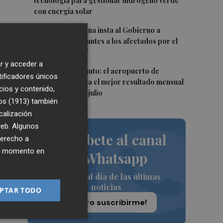
tecnología para gestionar hidrógeno verde
con energía solar
4
Miguel Barrachina insta al Gobierno a
"ayudar cuanto antes a los afectados por el
fuego en La Vall"
r y acceder a
5
 y
Sof-IA en un minuto: el aeropuerto de
tificadores únicos
Castellón alcanza el mejor resultado mensual
su
cios y contenido,
de pasajeros en julio
os (1913)
también
calización
 web. Algunos
Suscríbete al canal
derecho a
ier momento en
de Whatsapp
Siempre al día de las últimas
noticias
PTAR TODO
¡Quiero suscribirme!
ía