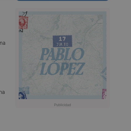
una
 ha