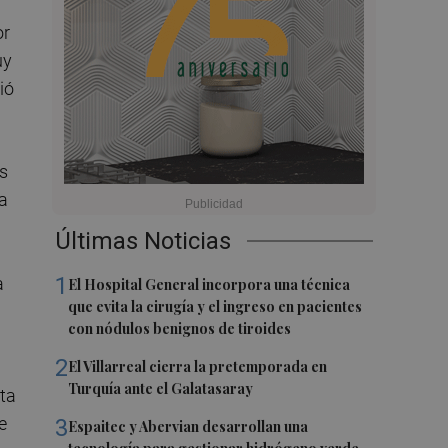
or
uy
ió
s
ha
Últimas Noticias
1
a
El Hospital General incorpora una técnica
que evita la cirugía y el ingreso en pacientes
con nódulos benignos de tiroides
2
El Villarreal cierra la pretemporada en
Turquía ante el Galatasaray
ta
e
3
Espaitec y Abervian desarrollan una