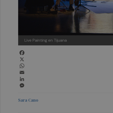
Live Painting en Tijuana
Facebook
X
WhatsApp
Email
LinkedIn
Messenger
Sara Cano