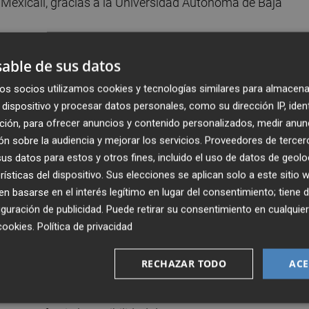
Mexicali, gracias a la Universidad Autónoma de Baja
Blk Box Gallery de San Diego, acompañada por el grupo de
able de sus datos
y los locales
Pacali.
En este caso, la artista se dejó llevar
os socios utilizamos cookies y tecnologías similares para almacena
ar. Pero los grupos no tenían la música subida a Internet
dispositivo y procesar datos personales, como su dirección IP, iden
así que improvisé", cuenta la castellonense, que blandió 
ción, para ofrecer anuncios y contenido personalizados, medir anun
inspiraba la música. Aquí mismo, Beltrán inauguró la
n sobre la audiencia y mejorar los servicios.
Proveedores de tercer
eadas hacía varios años.
s datos para estos y otros fines, incluido el uso de datos de geolo
rísticas del dispositivo. Sus elecciones se aplican solo a este sitio
 basarse en el interés legítimo en lugar del consentimiento; tiene 
guración de publicidad
. Puede retirar su consentimiento en cualqu
cookies
.
Política de privacidad
iciones
RECHAZAR TODO
ACE
lcora propuso a la artista acompañar un evento de
 toda la tarde, porque era una sesión abierta en la que pod