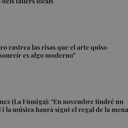
 dels tallers locals
o rastrea las risas que el arte quiso
Sonreír es algo moderno"
nez (La Fúmiga): "En novembre tindré un
l i la música haurà sigut el regal de la meu