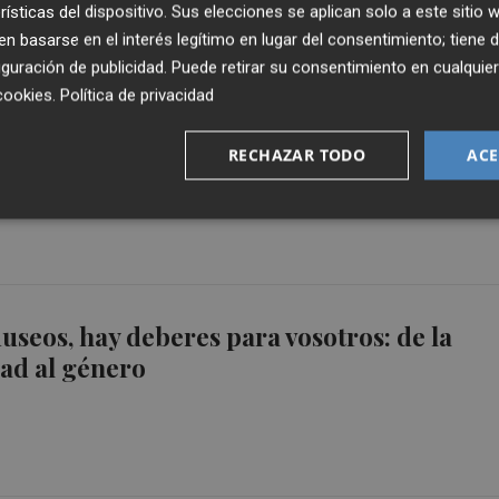
rísticas del dispositivo. Sus elecciones se aplican solo a este sitio
 basarse en el interés legítimo en lugar del consentimiento; tiene 
guración de publicidad
. Puede retirar su consentimiento en cualqu
cookies
.
Política de privacidad
també es cansen: laboratoris per a repensa
en una vida accelerada
RECHAZAR TODO
ACE
seos, hay deberes para vosotros: de la
dad al género