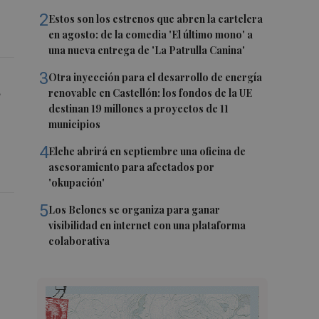
2
Estos son los estrenos que abren la cartelera
en agosto: de la comedia 'El último mono' a
una nueva entrega de 'La Patrulla Canina'
3
Otra inyección para el desarrollo de energía
s
renovable en Castellón: los fondos de la UE
destinan 19 millones a proyectos de 11
municipios
4
Elche abrirá en septiembre una oficina de
asesoramiento para afectados por
'okupación'
5
Los Belones se organiza para ganar
visibilidad en internet con una plataforma
colaborativa