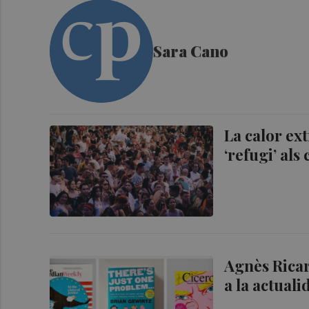
Sara Cano
La calor ex
‘refugi’ als
Agnès Ricar
a la actual