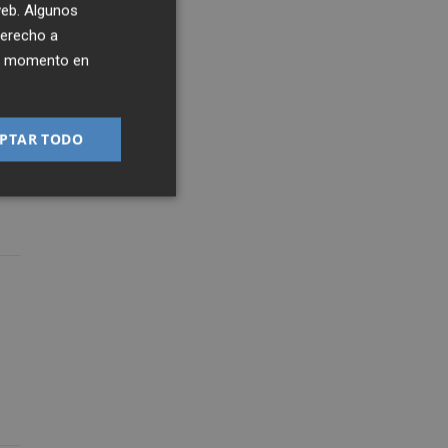
 web. Algunos
derecho a
ier momento en
r
PTAR TODO