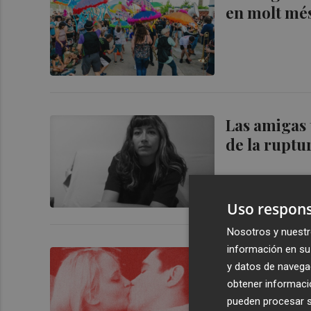
en molt més
Las amigas 
de la rupt
Uso respons
Nosotros y nuestr
información en su 
Marina Bobo
y datos de navega
"Me interes
obtener informació
pueden procesar su