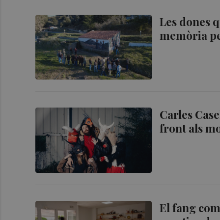
Les dones q
memòria per
Carles Case
front als mo
El fang com