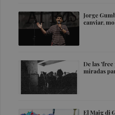
Jorge Gumba
canviar, mo
De las 'free
miradas par
El Maig di 