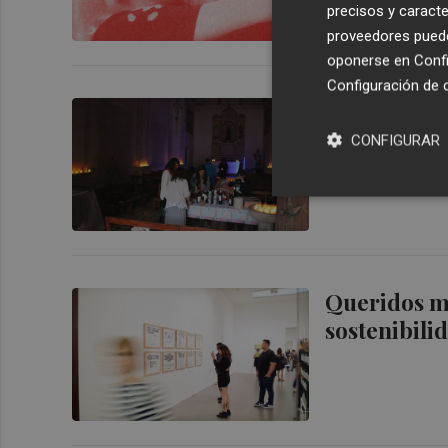
precisos y caracte
proveedores pueden
oponerse en
Confi
Configuración de 
Els pobles 
el descans 
CONFIGURAR
Queridos mu
sostenibili