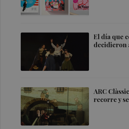
El día que c
decidieron 
ARC Clàssic
recorre y s