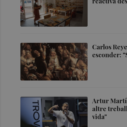
reactiva des
Carlos Reyer
esconder: "
Artur Martí
altre trebal
vida"