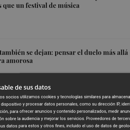
 que un festival de música
también se dejan: pensar el duelo más allá
ura amorosa
able de sus datos
os socios utilizamos cookies y tecnologías similares para almacena
dispositivo y procesar datos personales, como su dirección IP, iden
 explora la violencia detrás de los besos:
ción, para ofrecer anuncios y contenido personalizados, medir anun
aba encontrar la imagen opuesta al crimen
n sobre la audiencia y mejorar los servicios.
Proveedores de tercer
s datos para estos y otros fines, incluido el uso de datos de geolo