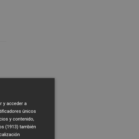
r y acceder a
tificadores únicos
cios y contenido,
"
os (1913)
también
calización