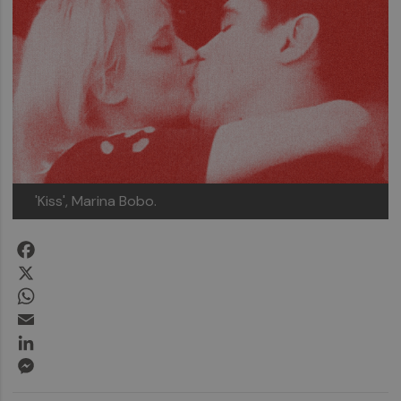
'Kiss', Marina Bobo.
Facebook
X
WhatsApp
Email
LinkedIn
Messenger