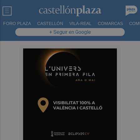
FORO PLAZA
CASTELLÓN
VILA-REAL
COMARCAS
COM
+ Seguir en Google