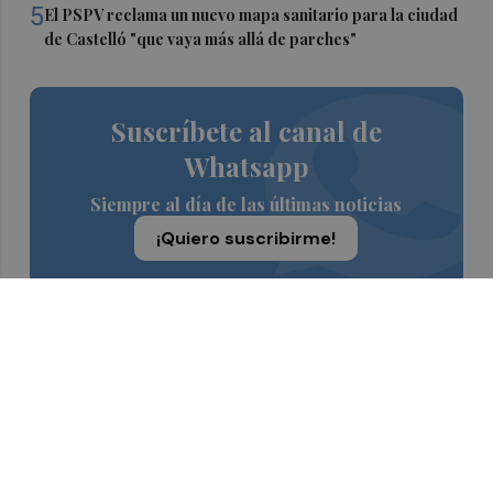
5
El PSPV reclama un nuevo mapa sanitario para la ciudad
de Castelló "que vaya más allá de parches"
Suscríbete al canal de
Whatsapp
Siempre al día de las últimas noticias
¡Quiero suscribirme!