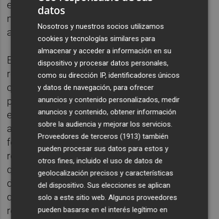
entenderlas de otra manera, no como
datos
normalmente nos las han dado los medios”,
Nosotros y nuestros socios utilizamos
agrega.
cookies y tecnologías similares para
almacenar y acceder a información en su
Ese equilibrio entre investigación artística y
dispositivo y procesar datos personales,
responsabilidad ética terminó
como su dirección IP, identificadores únicos
convirtiéndose, en efecto, en una de las
y datos de navegación, para ofrecer
anuncios y contenido personalizados, medir
partes más complejas del proceso. Bobo
anuncios y contenido, obtener información
empezó a desarrollar
Kiss
con apenas 21
sobre la audiencia y mejorar los servicios.
años -ahora tiene 29- y asegura que la
Proveedores de terceros (1913)
también
formalización definitiva del proyecto fue
pueden procesar sus datos para estos y
retrasándose continuamente por las dudas
otros fines, incluido el uso de datos de
que le generaba trabajar con un material tan
geolocalización precisos y características
delicado. “Cada vez que iba a sacarlo sentía
del dispositivo. Sus elecciones se aplican
que no podía hacerlo y volvía a
solo a este sitio web. Algunos proveedores
replanteármelo”, recuerda.
pueden basarse en el interés legítimo en