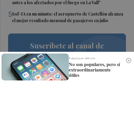
antes a los afectados por el fuego en La Vall"
5
Sof-IA en un minuto: el aeropuerto de Castellón alcanza
el mejor resultado mensual de pasajeros en julio
Suscríbete al canal de
Whatsapp
9 apps que valen oro
No son populares, pero sí
Siempre al día de las últimas noticias
extraordinariamente
útiles
¡Quiero suscribirme!