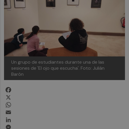
Un grupo de estudiantes durante una de las
sesiones de 'El ojo que escucha'.
Foto: Julián
Barón
Facebook
X
WhatsApp
Email
LinkedIn
Messenger