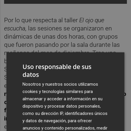
Por lo que respecta al taller
El ojo que
escucha,
las sesiones se organizaron en
dinámicas de unas dos horas, con grupos
que fueron pasando por la sala durante las
mañanas del mes de diciembre. Tras una
breve contextualización sobre qué es el
Uso responsable de sus
Salón Fotográfico y su importancia en
datos
Segorbe, el grupo bajaba a la sala de
Nosotros y nuestros socios utilizamos
exposiciones. Allí, la visita se transformaba:
cookies y tecnologías similares para
no se trataba de explicar obra por obra, sino
almacenar y acceder a información en su
de que cada grupo eligiera aquella
dispositivo y procesar datos personales,
fotografía que más le había gustado,
como su dirección IP, identificadores únicos
incomodado o extrañado
. A partir de esa
y datos de navegación, para ofrecer
elección, respondían las preguntas
anuncios y contenido personalizados, medir