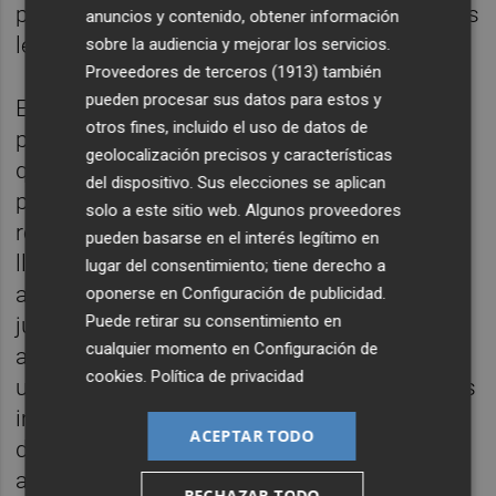
planteadas y, posteriormente, compartían las
anuncios y contenido, obtener información
lecturas de manera voluntaria.
sobre la audiencia y mejorar los servicios.
Proveedores de terceros (1913)
también
pueden procesar sus datos para estos y
En ese contexto, el encuentro también sirvió
otros fines, incluido el uso de datos de
para reflexionar sobre el vínculo cotidiano
geolocalización precisos y características
que tenemos con las imágenes. Barón lo
del dispositivo. Sus elecciones se aplican
planteaba desde un ejemplo muy
solo a este sitio web. Algunos proveedores
reconocible: las fotografías familiares que
pueden basarse en el interés legítimo en
llenan las casas de nuestros abuelos y
lugar del consentimiento; tiene derecho a
abuelas, colgadas en la pared o colocadas
oponerse en
Configuración de publicidad
.
Puede retirar su consentimiento en
junto al televisor, casi como “pequeños
cualquier momento en
Configuración de
altares domésticos”. A partir de ahí surgía
cookies
.
Política de privacidad
una pregunta sencilla: “¿para qué sirven esas
imágenes?” La respuesta conducía a hablar
ACEPTAR TODO
de la potencia que tiene una fotografía para
activar recuerdos y generar una energía
RECHAZAR TODO