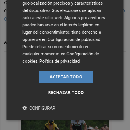
conservación de carreteras por la geografía
geolocalización precisos y características
estatal,
donde recientemente se hizo con otro
del dispositivo. Sus elecciones se aplican
solo a este sitio web. Algunos proveedores
contrato en Valladolid
.
pueden basarse en el interés legítimo en
lugar del consentimiento; tiene derecho a
oponerse en
Configuración de publicidad
.
ARCHIVADO EN
CS
SIMETRIA
Puede retirar su consentimiento en
cualquier momento en
Configuración de
cookies
.
Política de privacidad
ACEPTAR TODO
RECHAZAR TODO
CONFIGURAR