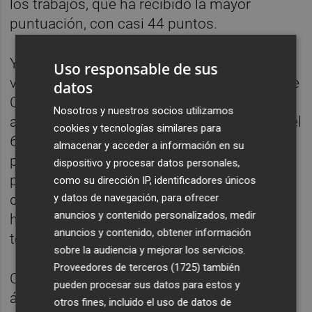
los trabajos, que ha recibido la mayor
puntuación, con casi 44 puntos.
Y es que en el apartado económico eran
Uso responsable de sus
varias las ofertas más bajas. Entre ellas la de
datos
CHM, que fue catalogada como
Nosotros y nuestros socios utilizamos
anormalmente baja al situarse por debajo del
cookies y tecnologías similares para
60% de los 10,48 millones de euros de
almacenar y acceder a información en su
presupuesto base de licitación. Otras varias
dispositivo y procesar datos personales,
propuestas mejoraban la oferta económica
como su dirección IP, identificadores únicos
y datos de navegación, para ofrecer
de la firma castellonense, que finalmente se
anuncios y contenido personalizados, medir
ha llevado el gato al agua por sus mejoras
anuncios y contenido, obtener información
técnicas.
sobre la audiencia y mejorar los servicios.
Proveedores de terceros (1725)
también
Con todo ello, Becsa continúa ampliando su
pueden procesar sus datos para estos y
ámbito de actuación en el mantenimiento y
otros fines, incluido el uso de datos de