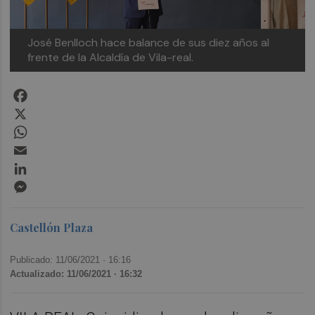
José Benlloch hace balance de sus diez años al
frente de la Alcaldía de Vila-real.
Facebook
X
WhatsApp
Email
LinkedIn
Messenger
Castellón Plaza
Publicado: 11/06/2021 ·
16:16
Actualizado: 11/06/2021 · 16:32