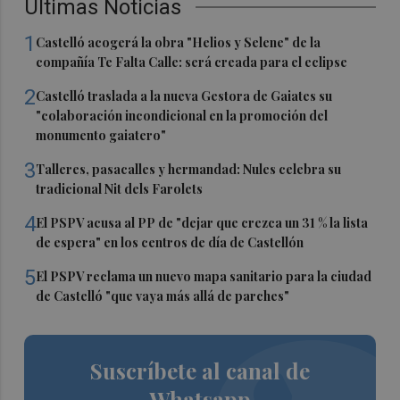
Últimas Noticias
1
Castelló acogerá la obra "Helios y Selene" de la
compañía Te Falta Calle: será creada para el eclipse
2
Castelló traslada a la nueva Gestora de Gaiates su
"colaboración incondicional en la promoción del
monumento gaiatero"
3
Talleres, pasacalles y hermandad: Nules celebra su
tradicional Nit dels Farolets
4
El PSPV acusa al PP de "dejar que crezca un 31 % la lista
de espera" en los centros de día de Castellón
5
El PSPV reclama un nuevo mapa sanitario para la ciudad
de Castelló "que vaya más allá de parches"
Suscríbete al canal de
Whatsapp