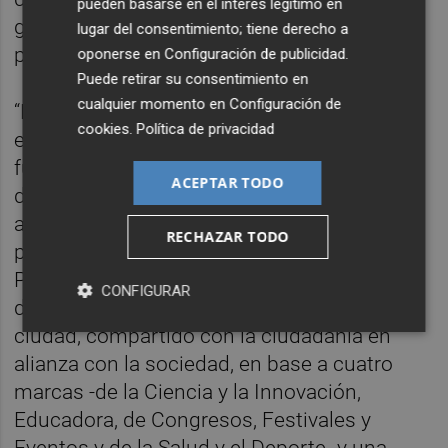
pueden basarse en el interés legítimo en
gestión nefasta sobre el territorio practicada
lugar del consentimiento; tiene derecho a
por el PP durante años”.
oponerse en
Configuración de publicidad
.
Puede retirar su consentimiento en
cualquier momento en
Configuración de
“Durante estos 10 años, hemos gestionado
cookies
.
Política de privacidad
el pasado, pero también el presente y el
futuro de la ciudad”, puntualiza el alcalde. El
ACEPTAR TODO
desbloqueo y viabilidad de infraestructuras
abandonadas como la piscina del Termet,
RECHAZAR TODO
pabellón Melilla, BUC, CTE, el Convent,
Palacio de Justicia se ha enmarcado en la
CONFIGURAR
definición para Vila-real de un proyecto de
ciudad, compartido con la ciudadanía en
alianza con la sociedad, en base a cuatro
marcas -de la Ciencia y la Innovación,
Educadora, de Congresos, Festivales y
Eventos y de la Salud y el Deporte- y una