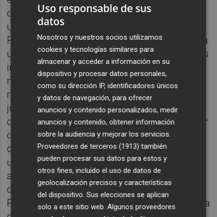
Uso responsable de sus
convenios y otras contingencias
datos
urbanísticas heredadas de los gobiernos del
Nosotros y nuestros socios utilizamos
Partido Popular. “La gestión de esta herencia
cookies y tecnologías similares para
urbanística no se ha limitado a pagar; hemos
almacenar y acceder a información en su
invertido mucho tiempo y esfuerzos en
dispositivo y procesar datos personales,
negociar con propietarios para reducir al
como su dirección IP, identificadores únicos
mínimo los pagos, defendernos
y datos de navegación, para ofrecer
judicialmente para que el impacto sobre las
anuncios y contenido personalizados, medir
cuentas fuera el menor posible y trabajar por
anuncios y contenido, obtener información
cambios legislativos y moratorias que nos
sobre la audiencia y mejorar los servicios.
Proveedores de terceros (1913)
también
dieran alivio y vías de solución a esta crisis
pueden procesar sus datos para estos y
urbanística”, detalla el alcalde. A estas
otros fines, incluido el uso de datos de
acciones, además, se suma una política de
geolocalización precisos y características
cirugía urbanística y la modificación del
del dispositivo. Sus elecciones se aplican
PGOU, en trámite, para dar salida al problema
solo a este sitio web. Algunos proveedores
de los aprovechamientos provocado “por la