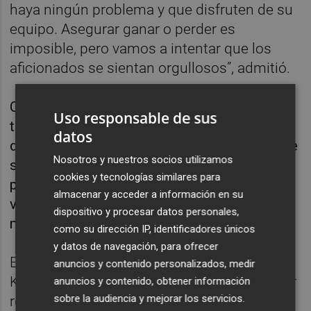
haya ningún problema y que disfruten de su
equipo. Asegurar ganar o perder es
imposible, pero vamos a intentar que los
aficionados se sientan orgullosos”, admitió.
Calero restó importancia a los últimos
Uso responsable de sus
tropiezos del equipo, tras un empate y una
datos
derrota. “Debemos mantener la calma, porque
Nosotros y nuestros socios utilizamos
si nos metemos un sacó de presión en las
cookies y tecnologías similares para
piernas no vamos a estar mejor. Lo que nos
almacenar y acceder a información en su
va a acercar a la victoria es ser nosotros
dispositivo y procesar datos personales,
mismos”, indicó.
como su dirección IP, identificadores únicos
y datos de navegación, para ofrecer
El técnico del Levante también explicó que
anuncios y contenido personalizados, medir
Kochorashvili está listo para jugar tras haber
anuncios y contenido, obtener información
sobre la audiencia y mejorar los servicios.
regresado de la convocatoria con Georgia y