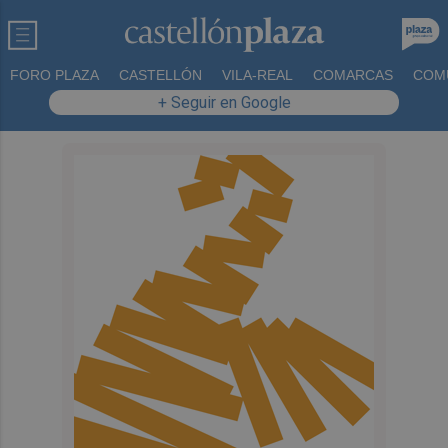
FORO PLAZA
CASTELLÓN
VILA-REAL
COMARCAS
COM
+ Seguir en Google