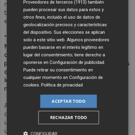
Proveedores de terceros (1913)
también
no quiso poner excusa alguna por las cinco
pueden procesar sus datos para estos y
bajas con las que afronta el equipo el duelo
otros fines, incluido el uso de datos de
en Castellón.
geolocalización precisos y características
del dispositivo. Sus elecciones se aplican
“Es el momento de la plantilla y de los chicos.
solo a este sitio web. Algunos proveedores
Nos vamos a llevar gente del filial y es una
pueden basarse en el interés legítimo en
ocasión para todo el mundo para asomar la
lugar del consentimiento; tiene derecho a
oponerse en
Configuración de publicidad
.
patita y ver qué pelaje tenemos. No queremos
Puede retirar su consentimiento en
quejarnos, esta es la realidad del fútbol. Es
cualquier momento en
Configuración de
lógico que de vez en cuando haya lesiones”,
cookies
.
Política de privacidad
manifestó.
ACEPTAR TODO
Además, Calero comentó que no sabe con
certeza cuándo podrá contar con Iborra, con
RECHAZAR TODO
una fascitis plantar, pero explicó que con
unas plantillas que le han diseñado ha
CONFIGURAR