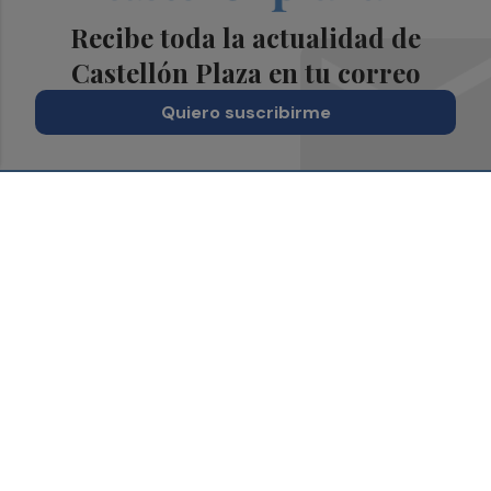
Recibe toda la actualidad de
Castellón Plaza en tu correo
Quiero suscribirme
Suscríbete al Boletín
Todos los días a primera hora en tu email
¡Quiero suscribirme!
Síguenos en redes
Castellón Plaza, desde cualquier medio