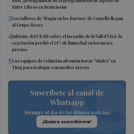
Boix, protagonistas de la programación de agosto de
Entre Libros en Benicàssim
3
Los talleres de ‘Magia en los Barrios’ de Castelló llegan
al Grupo Reyes
4
Informe del CEAM sobre el incendio de la Vall d'Uixó: la
vegetación perdió el 51% de humedad en los meses
previos
5
Los equipos de extinción afrontan horas "vitales" en
Tírig para trabajar con medios aéreos
Suscríbete al canal de
Whatsapp
Siempre al día de las últimas noticias
¡Quiero suscribirme!