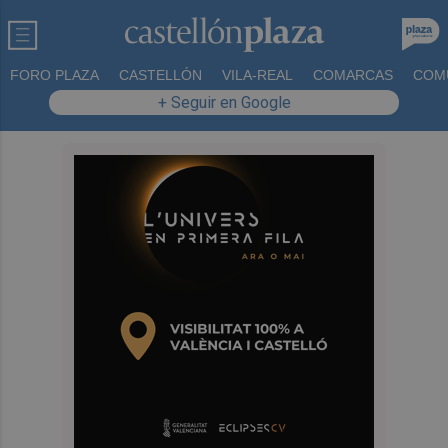
FORO PLAZA
CASTELLÓN
VILA-REAL
COMARCAS
COM
+ Seguir en Google