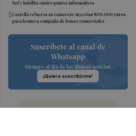
Sol y habilita cuatro puntos informativos
5
Castelló refuerza su comercio: inyectan 800.000 euros
para la nueva campaña de bonos comerciales
Suscríbete al canal de
Whatsapp
Siempre al día de las últimas noticias
¡Quiero suscribirme!