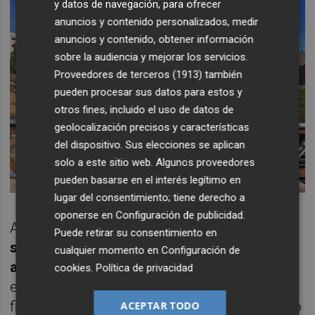
y datos de navegación, para ofrecer
anuncios y contenido personalizados, medir
anuncios y contenido, obtener información
sobre la audiencia y mejorar los servicios.
Proveedores de terceros (1913)
también
pueden procesar sus datos para estos y
otros fines, incluido el uso de datos de
geolocalización precisos y características
del dispositivo. Sus elecciones se aplican
solo a este sitio web. Algunos proveedores
pueden basarse en el interés legítimo en
lugar del consentimiento; tiene derecho a
oponerse en
Configuración de publicidad
.
Además de esas obras civiles,
hay que
Puede retirar su consentimiento en
sumar otras que el Ayuntamiento se
cualquier momento en
Configuración de
aseguró en los últimos meses,
antes de las
cookies
.
Política de privacidad
elecciones,
con la captación de más
financiación de la UE. Por ejemplo, el cambio
ACEPTAR TODO