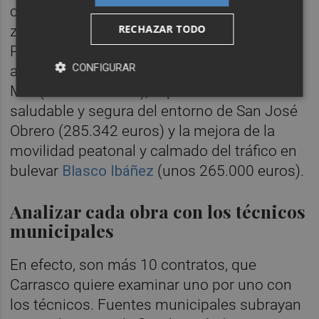
ciclopeatonal de la Ribera del Riu Sec en la
RECHAZAR TODO
zona de Crèmor (2 millones), la mejora del
Pinar del Grau (699.794,18 euros), el
CONFIGURAR
aparcamiento disuasorio de la avenida del
Mar (658.049 euros), la peatonalización
saludable y segura del entorno de San José
Obrero (285.342 euros) y la mejora de la
movilidad peatonal y calmado del tráfico en
bulevar
Blasco Ibáñez
(unos 265.000 euros).
Analizar cada obra con los técnicos
municipales
En efecto, son más 10 contratos, que
Carrasco quiere examinar uno por uno con
los técnicos. Fuentes municipales subrayan