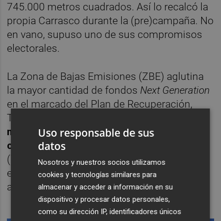
745.000 metros cuadrados. Así lo recalcó la
propia Carrasco durante la (pre)campaña. No
en vano, supuso uno de sus compromisos
electorales.
La Zona de Bajas Emisiones (ZBE) aglutina
la mayor cantidad de fondos
Next Generation
en el marcado del Plan de Recuperación,
Transformación y Resiliencia. Esos
11,4
Uso responsable de sus
millones de euros se distribuyen en cuatro
datos
contratos
: la fase 1 de la peatonalización
(7,8 millones), la fase 2 (2,6 millones), el
Nosotros y nuestros socios utilizamos
estudio de movilidad (1 millón de euros) y la
cookies y tecnologías similares para
asistencia técnica (unos 70.000 euros).
almacenar y acceder a información en su
dispositivo y procesar datos personales,
como su dirección IP, identificadores únicos