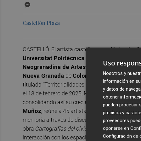
Messenger
Castellón Plaza
CASTELLÓ. El artista castellonense
Alejandro 
Universitat Politècnica de València (UPV)
, 
Uso respons
Neogranadina de Artes Plásticas
, organizada
Nosotros y nuestr
Nueva Granada
de
Colombia
en su sede de
Ca
información en su 
titulada "Territorialidades y memoria" fue inau
y datos de navega
el 13 de febrero de 2025, Mañas ha recibido una
obtener informació
consolidando así su creciente reconocimiento i
pueden procesar su
Muñoz
, reúne a 45 artistas colombianos e intern
precisos y caracte
memoria a través de discursos plásticos y conc
proveedores pueden
obra
Cartografías del olvido
, 2024, una serie que
oponerse en
Confi
Configuración de 
interacción con los espacios físicos y emocional