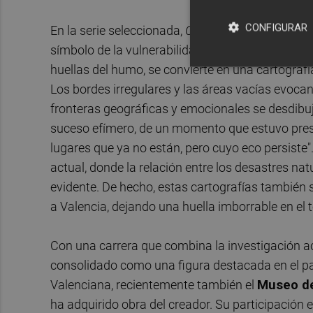
CONFIGURAR
En la serie seleccionada,
Cartografías del olvido
símbolo de la vulnerabilidad del territorio y l
huellas del humo, se convierte en una cartografía
Los bordes irregulares y las áreas vacías evocan
fronteras geográficas y emocionales se desdibuja
suceso efímero, de un momento que estuvo prese
lugares que ya no están, pero cuyo eco persiste
actual, donde la relación entre los desastres 
evidente. De hecho, estas cartografías también 
a Valencia, dejando una huella imborrable en el t
Con una carrera que combina la investigación ac
consolidado como una figura destacada en el p
Valenciana, recientemente también el
Museo de
ha adquirido obra del creador. Su participación 