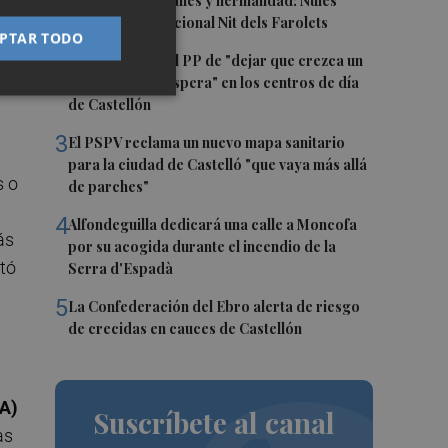
1
Talleres, pasacalles y hermandad: Nules
celebra su tradicional Nit dels Farolets
PTAR TODO
2
El PSPV acusa al PP de "dejar que crezca un
s
31 % la lista de espera" en los centros de día
de Castellón
3
El PSPV reclama un nuevo mapa sanitario
para la ciudad de Castelló "que vaya más allá
s o
de parches"
4
Alfondeguilla dedicará una calle a Moncofa
ás
por su acogida durante el incendio de la
tó
Serra d'Espadà
5
La Confederación del Ebro alerta de riesgo
de crecidas en cauces de Castellón
A)
Suscríbete al canal
as