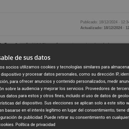
Publicado: 18/12/2024 ·
12:3
Actualizado: 18/12/2024 · 1
Mañas García
(1985), profesor e investigador de la
ha sido seleccionado en la
II Bienal Internacional
able de sus datos
 por la Sección de Arte, Cultura de la
Universidad Milita
os socios utilizamos cookies y tecnologías similares para almacena
jicá
. En el marco de esta prestigiosa bienal, cuya exposic
dispositivo y procesar datos personales, como su dirección IP, iden
gurada el pasado 7 de diciembre y permanecerá abierta has
ción, para ofrecer anuncios y contenido personalizados, medir anun
 de las
Menciones de Honor
otorgadas por la universida
n sobre la audiencia y mejorar los servicios.
Proveedores de tercer
nternacional. La muestra, comisariada por
Wilson Rojas
s datos para estos y otros fines, incluido el uso de datos de geolo
acionales para explorar la relación entre territorio y
rísticas del dispositivo. Sus elecciones se aplican solo a este sitio
eptuales. En este contexto, Alejandro Mañas presenta su
 basarse en el interés legítimo en lugar del consentimiento; tiene 
 invita a reflexionar sobre la fragilidad de la memoria y su
guración de publicidad
. Puede retirar su consentimiento en cualqu
cookies
.
Política de privacidad
es.