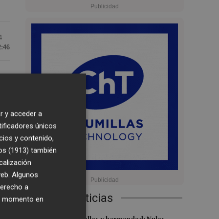
4
2:46
r
r y acceder a
ión
tificadores únicos
ta
cios y contenido,
d,
os (1913)
también
calización
 web. Algunos
derecho a
Últimas Noticias
ier momento en