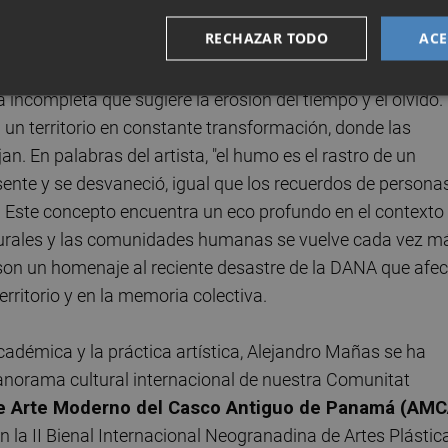
RECHAZAR TODO
ACE
, Mañas transforma el papel quemado en un poderoso
a memoria. Cada hoja parcialmente quemada, marcada por la
 incompleta que sugiere la erosión del tiempo y el olvido.
 un territorio en constante transformación, donde las
n. En palabras del artista, "el humo es el rastro de un
nte y se desvaneció, igual que los recuerdos de persona
". Este concepto encuentra un eco profundo en el contexto
naturales y las comunidades humanas se vuelve cada vez m
son un homenaje al reciente desastre de la DANA que afec
erritorio y en la memoria colectiva.
adémica y la práctica artística, Alejandro Mañas se ha
anorama cultural internacional de nuestra Comunitat
 Arte Moderno del Casco Antiguo de Panamá (AMC
en la II Bienal Internacional Neogranadina de Artes Plástic