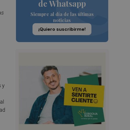
de Whatsapp
as
Siempre al día de las últimas
noticias
¡Quiero suscribirme!
s y
al
dad