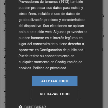
gobierno la "falta de diálogo y consenso" en
Proveedores de terceros (1913)
también
pueden procesar sus datos para estos y
la elaboración del nuevo Plan General.
otros fines, incluido el uso de datos de
"Queremos un Plan General, pero no al precio
geolocalización precisos y características
que los partidos del Acord de Fadrell harán
del dispositivo. Sus elecciones se aplican
pagar a los castellonenses, ya que afectará a
solo a este sitio web. Algunos proveedores
la pérdida de competitividad, capacidad de la
pueden basarse en el interés legítimo en
industria y a la generación de nuevos
lugar del consentimiento; tiene derecho a
puestos de trabajo", ha dicho. Al respecto, ha
oponerse en
Configuración de publicidad
.
añadido que el nuevo Plan General "no
Puede retirar su consentimiento en
cualquier momento en
Configuración de
resuelve nigún problema de los
cookies
.
Política de privacidad
castellonenses y, además, genera otros
problemas".
ACEPTAR TODO
El concejal socialita
Omar Braina
ha
RECHAZAR TODO
manifestado que el nuevo Plan General es "el
punto de inflexión al desaguisado
CONFIGURAR