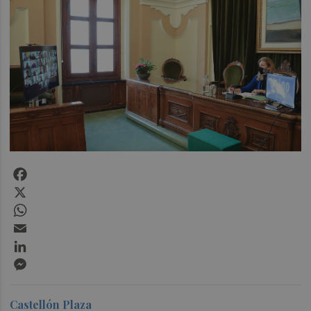
Facebook
X
WhatsApp
Email
LinkedIn
Messenger
Castellón Plaza