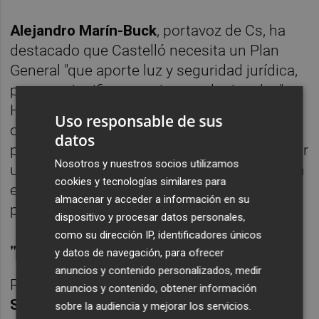
Alejandro Marín-Buck
, portavoz de Cs, ha
destacado que Castelló necesita un Plan
General "que aporte luz y seguridad jurídica,
pero no significa que sirva cualquier plan".
Ha criticado que no se haya contado con la
Uso responsable de sus
opinión de su grupo para elaborar dicho
datos
plan. "Se debía de haber trabajado en aprobar
Nosotros y nuestros socios utilizamos
un Plan General Estructural ambicioso y, con
cookies y tecnologías similares para
estas bases, trabajar el plan de ordenación
almacenar y acceder a información en su
pormenorizada", ha añadido.
dispositivo y procesar datos personales,
como su dirección IP, identificadores únicos
"Falta de diálogo y consenso"
y datos de navegación, para ofrecer
anuncios y contenido personalizados, medir
Por su lado, el concejal del Grupo Popular
anuncios y contenido, obtener información
Sergio Toledo
ha recriminado al equipo de
sobre la audiencia y mejorar los servicios.