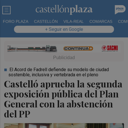
FORO PLAZA
CASTELLÓN
VILA-REAL
COMARCAS
COM
+ Seguir en Google
El Acord de Fadrell defiende su modelo de ciudad
sostenible, inclusiva y vertebrada en el pleno
Castelló aprueba la segunda
exposición pública del Plan
General con la abstención
del PP