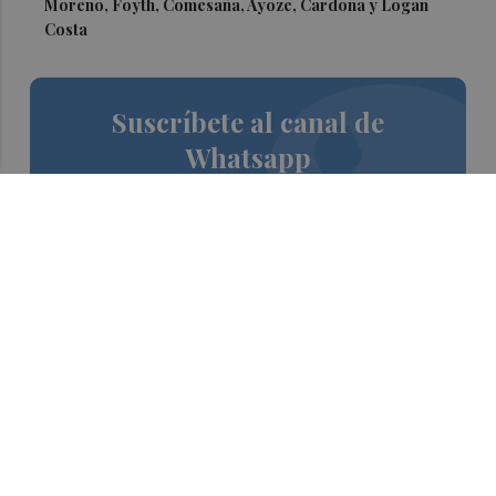
Moreno, Foyth, Comesaña, Ayoze, Cardona y Logan
Costa
Suscríbete al canal de
Whatsapp
Siempre al día de las últimas noticias
¡Quiero suscribirme!