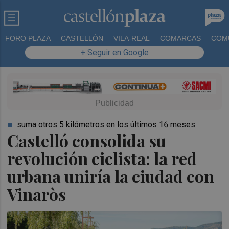
FORO PLAZA
CASTELLÓN
VILA-REAL
COMARCAS
COM
+ Seguir en Google
suma otros 5 kilómetros en los últimos 16 meses
Castelló consolida su
revolución ciclista: la red
urbana uniría la ciudad con
Vinaròs