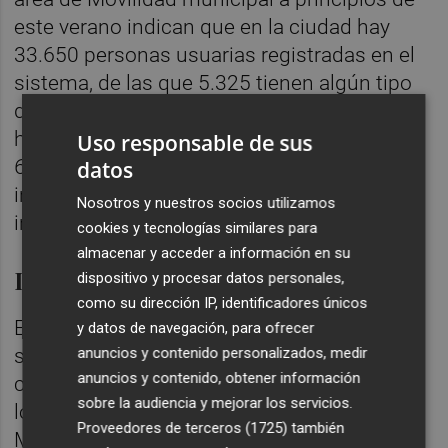
este verano indican que en la ciudad hay
33.650 personas usuarias registradas en el
sistema, de las que 5.325 tienen algún tipo
de abono activo. De estas, 3.089 son
hombres y 2.236 son mujeres. Bicicas tiene
Uso responsable de sus
62 bases distribuidas por toda la ciudad,
datos
incluido su distrito marítimo y la playa, y lo
Nosotros y nuestros socios utilizamos
integran 550 bicicletas.
cookies y tecnologías similares para
almacenar y acceder a información en su
Las últimas rutas incorporadas
dispositivo y procesar datos personales,
como su dirección IP, identificadores únicos
En poco más de un año la ciudad ha logrado
y datos de navegación, para ofrecer
anuncios y contenido personalizados, medir
sumar 5 nuevos kilómetros de itinerarios
anuncios y contenido, obtener información
ciclistas. En julio de 2021 puso en marcha
sobre la audiencia y mejorar los servicios.
los 800 metros de carril bici de la calle
Proveedores de terceros (1725)
también
Músico Pascual Asensio, financiado con