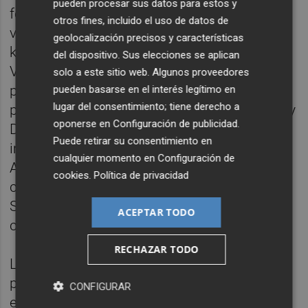
pueden procesar sus datos para estos y
fondos europeos. Le siguieron después la
otros fines, incluido el uso de datos de
vía ciclopeatonal de la CV-16 (1,8
geolocalización precisos y características
kilómetros), a cargo de la Generalitat
del dispositivo. Sus elecciones se aplican
Valenciana; los 620 metros de carril bici
solo a este sitio web. Algunos proveedores
protegido en la Cuadra Lairón, ejecutados
pueden basarse en el interés legítimo en
lugar del consentimiento; tiene derecho a
por Infraestructuras; y el de la avenida Harley
oponerse en
Configuración de publicidad
.
Davidson, en el Grau, con 283 metros e
Puede retirar su consentimiento en
impulsado por el área de Movilidad del
cualquier momento en
Configuración de
Ayuntamiento de Castelló para conectar el
cookies
.
Política de privacidad
carril bici del Serradal con el de Ferrandis
Salvador. A finales de año estará operativo el
ACEPTAR TODO
carril bici de la avenida Lidón.
RECHAZAR TODO
La red ciclista urbana transcurre en un 75%
por el casco urbano. No obstante, se ha
CONFIGURAR
extendido también por primera vez en los