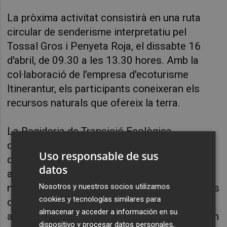
La pròxima activitat consistirà en una ruta
circular de senderisme interpretatiu pel
Tossal Gros i Penyeta Roja, el dissabte 16
d'abril, de 09.30 a
les
13.30 hores. Amb la
col·laboració de l'empresa d'ecoturisme
Itinerantur, els participants coneixeran els
recursos naturals que ofereix la terra.
La Regidoria de Transició Ecològica
commemora en Celebrem amb la Natura
Uso responsable de sus
diversos dies mediambientals a nivell global,
datos
amb l'objectiu de posar en valor el patrimoni
Nosotros y nuestros socios utilizamos
natural de Castelló i gaudir dels espais públics
cookies y tecnologías similares para
de la ciutat. Contempla aquest any 18
almacenar y acceder a información en su
activitats, que comprén rutes, tallers o jocs en
dispositivo y procesar datos personales,