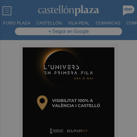
FORO PLAZA
CASTELLÓN
VILA-REAL
COMARCAS
COM
+ Seguir en Google