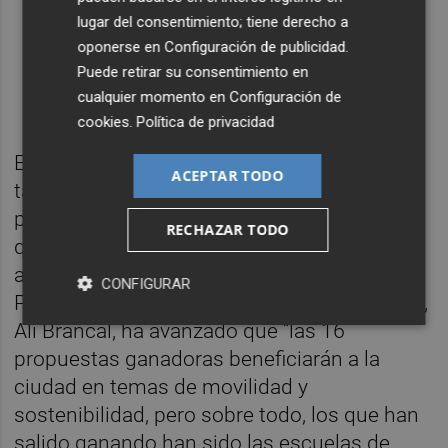
lugar del consentimiento; tiene derecho a
oponerse en
Configuración de publicidad
.
Puede retirar su consentimiento en
cualquier momento en
Configuración de
cookies
.
Política de privacidad
En la presentación, ambas concejalías
ACEPTAR TODO
también han explicado cuáles son las
propuestas ganadoras
Decidim 2018
, en las
RECHAZAR TODO
que se invertirá parte del presupuesto del
año 2019 en lo referente a los Presupuestos
CONFIGURAR
Participativos. La concejala de Participación,
Ali Brancal, ha avanzado que “las 16
propuestas ganadoras beneficiarán a la
ciudad en temas de movilidad y
sostenibilidad, pero sobre todo, los que han
salido ganando han sido las escuelas de