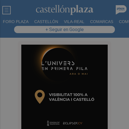
FORO PLAZA
CASTELLÓN
VILA-REAL
COMARCAS
COM
+ Seguir en Google