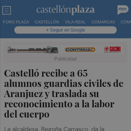
FORO PLAZA
CASTELLÓN
VILA-REAL
COMARCAS
COM
+ Seguir en Google
Castelló recibe a 65
alumnos guardias civiles de
Aranjuez y traslada su
reconocimiento a la labor
del cuerpo
La alcaldesa, Begoña Carrasco, da la