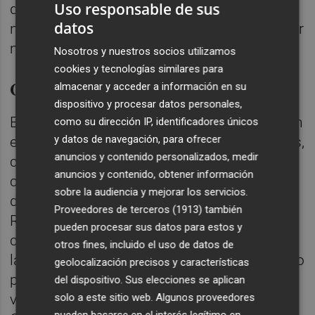
Uso responsable de sus
de entrega hacia los demás que hace de
datos
nuestra ciudad, de nuestra provincia un lugar
más seguro, mejor para todos y todas”.
Nosotros y nuestros socios utilizamos
cookies y tecnologías similares para
Colaboración interinstitucional
almacenar y acceder a información en su
dispositivo y procesar datos personales,
Begoña Carrasco ha hecho hincapié también
como su dirección IP, identificadores únicos
y datos de navegación, para ofrecer
en que “desde este Ayuntamiento abogamos,
anuncios y contenido personalizados, medir
como hacemos siempre, por esa
anuncios y contenido, obtener información
colaboración interinstitucional en beneficio
sobre la audiencia y mejorar los servicios.
de los vecinos y vecinas de Castellón.
Proveedores de terceros (1913)
también
Reivindicando también las mejores
pueden procesar sus datos para estos y
condiciones, los mejores medios, para los y
otros fines, incluido el uso de datos de
las guardias civiles, para quienes lo dan ‘todo
geolocalización precisos y características
por la patria’. Un trabajo conjunto en el que
del dispositivo. Sus elecciones se aplican
solo a este sitio web. Algunos proveedores
vamos de la mano con el resto de Fuerzas y
pueden basarse en el interés legítimo en