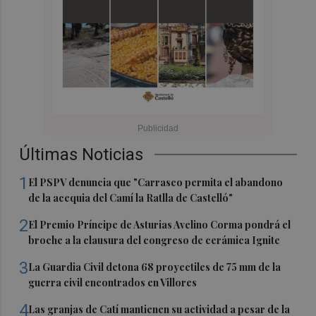
Últimas Noticias
1
El PSPV denuncia que "Carrasco permita el abandono
de la acequia del Camí la Ratlla de Castelló"
2
El Premio Príncipe de Asturias Avelino Corma pondrá el
broche a la clausura del congreso de cerámica Ignite
3
La Guardia Civil detona 68 proyectiles de 75 mm de la
guerra civil encontrados en Villores
4
Las granjas de Catí mantienen su actividad a pesar de la