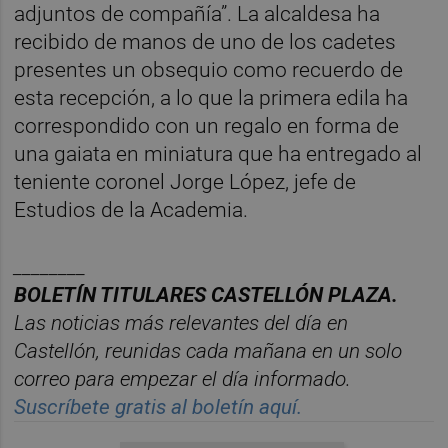
adjuntos de compañía”. La alcaldesa ha
recibido de manos de uno de los cadetes
presentes un obsequio como recuerdo de
esta recepción, a lo que la primera edila ha
correspondido con un regalo en forma de
una gaiata en miniatura que ha entregado al
teniente coronel Jorge López, jefe de
Estudios de la Academia.
________
BOLET
Í
N TITULARES CASTELL
ÓN PLAZA.
Las noticias m
á
s relevantes del d
í
a en
Castelló
n, reunidas cada ma
ñana en un solo
correo para empezar el d
í
a informado.
Suscr
í
bete gratis al bolet
í
n aqu
í.