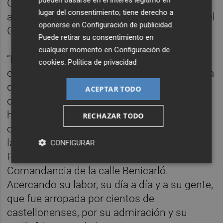
Cuerpos de Seguridad del Estado y con
lugar del consentimiento; tiene derecho a
administraciones como la Subdelegación del
oponerse en
Configuración de publicidad
.
Gobierno”.
Puede retirar su consentimiento en
cualquier momento en
Configuración de
“Es también nuestro deseo, con actos como
cookies
.
Política de privacidad
este, abrir cada día más la labor que cada día
desempeñáis al conjunto de la sociedad
ACEPTAR TODO
castellonense. Con esa intención, juntos
hemos hecho posible hitos como
RECHAZAR TODO
celebración del Día de la Fiesta Nacional, de
la Patrona de la Guardia Civil, la Virgen del
CONFIGURAR
Pilar, sacando este emotivo acto fuera de la
Comandancia de la calle Benicarló.
Acercando su labor, su día a día y a su gente,
que fue arropada por cientos de
castellonenses, por su admiración y su