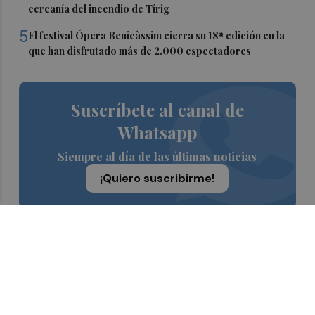
cercanía del incendio de Tírig
5
El festival Ópera Benicàssim cierra su 18ª edición en la
que han disfrutado más de 2.000 espectadores
Suscríbete al canal de
Whatsapp
Siempre al día de las últimas noticias
¡Quiero suscribirme!