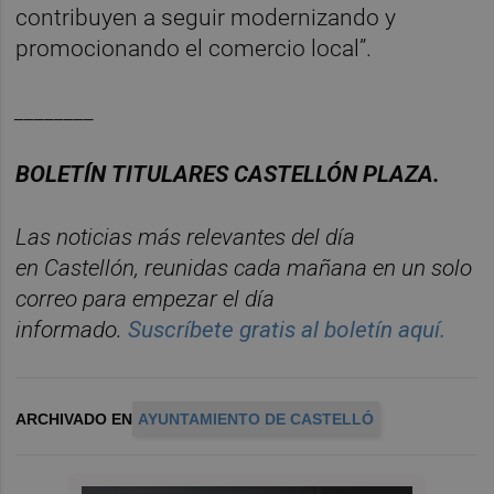
contribuyen a seguir modernizando y
promocionando el comercio local”.
________
BOLET
Í
N
TITULARES
CASTELL
ÓN
PLAZA.
Las noticias m
á
s relevantes del d
í
a
en
Castelló
n
, reunidas cada ma
ñana en un solo
correo para empezar el d
í
a
informado.
Suscr
í
bete
gratis al
bolet
í
n
aqu
í
.
ARCHIVADO EN
AYUNTAMIENTO DE CASTELLÓ