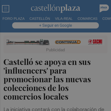
FORO PLAZA
CASTELLÓN
VILA-REAL
COMARCAS
COM
+ Seguir en Google
Castelló se apoya en sus
'influencers' para
promocionar las nuevas
colecciones de los
comercios locales
La iniciativa contará con la colaboración de