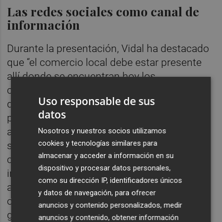
Las redes sociales como canal de
información
Durante la presentación, Vidal ha destacado
que “el comercio local debe estar presente
allí donde se encuentran hoy los
consumidores, y especialmente los jóvenes,
Uso responsable de sus
que utilizan las redes sociales como
datos
principal canal de información e inspiración
a la hora de realizar sus compras”. En este
Nosotros y nuestros socios utilizamos
cookies y tecnologías similares para
sentido, el edil ha señalado que “desde la
almacenar y acceder a información en su
concejalía seguimos trabajando para
dispositivo y procesar datos personales,
impulsar campañas modernas, atractivas y
como su dirección IP, identificadores únicos
adaptadas a la realidad actual, con el
y datos de navegación, para ofrecer
objetivo de ayudar a nuestros comercios a
anuncios y contenido personalizados, medir
ganar visibilidad y posicionarse también en
anuncios y contenido, obtener información