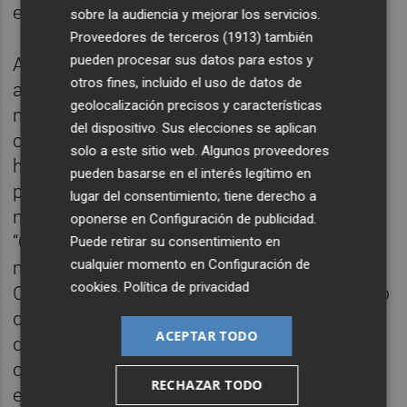
el entorno digital”.
sobre la audiencia y mejorar los servicios.
Proveedores de terceros (1913)
también
pueden procesar sus datos para estos y
Asimismo, Vidal ha explicado que esta
otros fines, incluido el uso de datos de
acción forma parte de la estrategia
geolocalización precisos y características
municipal de apoyo y dinamización del
del dispositivo. Sus elecciones se aplican
comercio urbano, apostando por
solo a este sitio web. Algunos proveedores
herramientas innovadoras y fórmulas de
pueden basarse en el interés legítimo en
promoción que permitan conectar con
lugar del consentimiento; tiene derecho a
nuevos perfiles de consumidores.
oponerse en
Configuración de publicidad
.
“Queremos trasladar una imagen actual,
Puede retirar su consentimiento en
cualquier momento en
Configuración de
moderna y competitiva del comercio de
cookies
.
Política de privacidad
Castelló, poniendo en valor el esfuerzo diario
de nuestros comerciantes y la capacidad
ACEPTAR TODO
que tienen para ofrecer productos de
calidad, atención personalizada y una
RECHAZAR TODO
experiencia de compra diferenciada”, ha