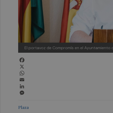
El portavoz de Compromís en el Ayuntamiento de
Facebook
X
WhatsApp
Email
LinkedIn
Messenger
Plaza