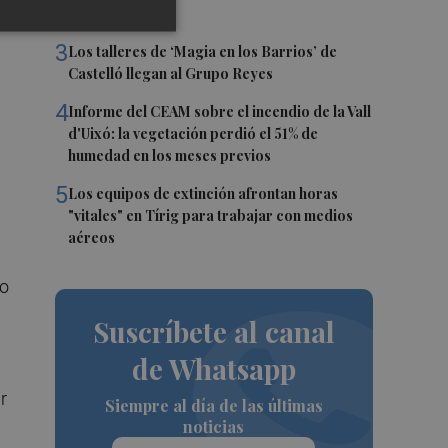
Benicàssim
a
3
Los talleres de ‘Magia en los Barrios’ de
Castelló llegan al Grupo Reyes
4
Informe del CEAM sobre el incendio de la Vall
d'Uixó: la vegetación perdió el 51% de
humedad en los meses previos
5
Los equipos de extinción afrontan horas
"vitales" en Tírig para trabajar con medios
aéreos
lo
Suscríbete al canal
de Whatsapp
r
Siempre al día de las últimas
noticias