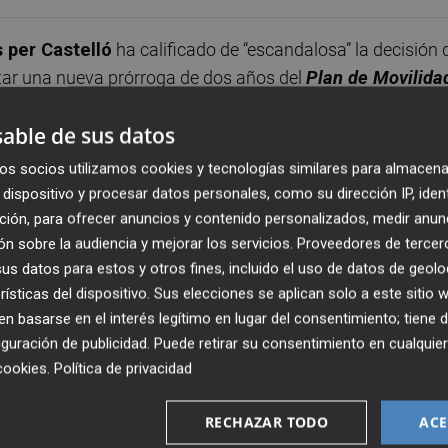
 per Castelló
ha calificado de “escandalosa” la decisión 
itar una nueva prórroga de dos años del
Plan de Movilida
gico y obligatorio para garantizar la vigencia y la
able de sus datos
ón Urbana
de la ciudad.
os socios utilizamos cookies y tecnologías similares para almacena
icialmente con una vigencia de ocho años, expiró el 31 de
dispositivo y procesar datos personales, como su dirección IP, iden
municipal no ha impulsado su renovación y, tras una prime
ción, para ofrecer anuncios y contenido personalizados, medir anun
n sobre la audiencia y mejorar los servicios.
Proveedores de tercer
aprobar una segunda prórroga que alargará la vigencia de
s datos para estos y otros fines, incluido el uso de datos de geolo
rísticas del dispositivo. Sus elecciones se aplican solo a este sitio
 basarse en el interés legítimo en lugar del consentimiento; tiene 
riticado duramente la falta de previsión del ejecutivo local.
guración de publicidad
. Puede retirar su consentimiento en cualqu
abía perfectamente que el plan estaba a punto de caducar.
cookies
.
Política de privacidad
ro no han querido hacerlo. Ahora vuelven a recurrir a una
r una propuesta de futuro para la movilidad de Castellón
RECHAZAR TODO
ACE
ia la mala gestión del gobierno de
Begoña Carrasco
. “Es