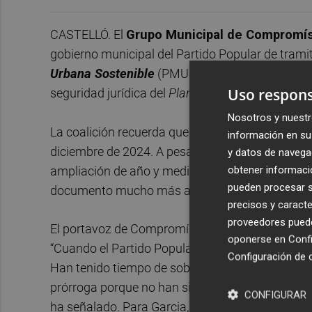
CASTELLÓ. El
Grupo Municipal de Compromís
gobierno municipal del Partido Popular de tram
Urbana Sostenible
(PMUS), un documento estraté
Uso respons
seguridad jurídica del
Plan General de Ordenaci
Nosotros y nuestr
La coalición recuerda que el PMUS, concebido in
información en su 
diciembre de 2024. A pesar de ello, el gobierno 
y datos de navega
obtener informació
ampliación de año y medio, se dispone ahora a 
pueden procesar su
documento mucho más allá del plazo previsto.
precisos y caracte
proveedores pueden
El portavoz de Compromís,
Ignasi Garcia
, ha c
oponerse en
Confi
“Cuando el Partido Popular llegó al gobierno, s
Configuración de 
Han tenido tiempo de sobra para actualizarlo, pe
prórroga porque no han sido capaces de presenta
CONFIGURAR
ha señalado. Para Garcia, esta situación evidenc