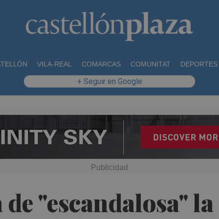
STELLÓN
VILA-REAL
COMARCAS
COMUNITAT
DEPORTES
+ Seguir en Google
de "escandalosa" la