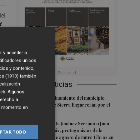
del
d
r y acceder a
tificadores únicos
ra
cios y contenido,
os (1913)
también
l
Últimas Noticias
calización
 web. Algunos
1
Levantan el confinamiento del municipio
derecho a
castellonense de Sierra Engarcerán por el
ier momento en
incendio
2
Juan Tallón, Marta Jiménez Serrano o Juan
”,
Evaristo Valls Boix, protagonistas de la
PTAR TODO
programación de agosto de Entre Libros en