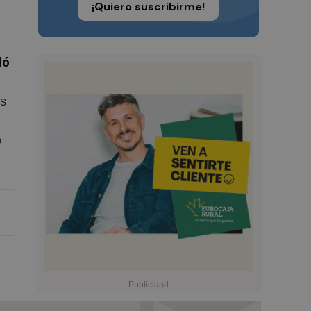
¡Quiero suscribirme!
ló
as
o