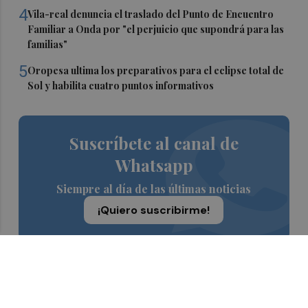
4
Vila-real denuncia el traslado del Punto de Encuentro
Familiar a Onda por "el perjuicio que supondrá para las
familias"
5
Oropesa ultima los preparativos para el eclipse total de
Sol y habilita cuatro puntos informativos
Suscríbete al canal de
Whatsapp
Siempre al día de las últimas noticias
¡Quiero suscribirme!