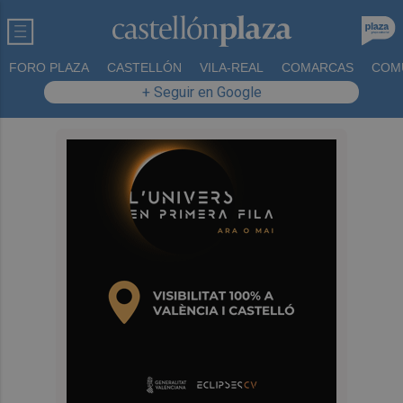
FORO PLAZA
CASTELLÓN
VILA-REAL
COMARCAS
COM
+ Seguir en Google