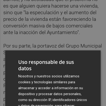
es que alguien quiera hacerse una vivienda,
sino que "la especulación y el aumento del
precio de la vivienda están favoreciendo la
conversión masiva de bajos comerciales
ante la inacción del Ayuntamiento".
Por su parte, la portavoz del Grupo Municipal
Socialista,
Patricia Puerta
, ha acusado a la
alcaldesa,
Begoña Carrasco
, de "seguir
Uso responsable de sus
mirando hacia otro lado pese a la
datos
proliferación de bajos comerciales
Nosotros y nuestros socios utilizamos
convertidos en infraviviendas". Desde el
cookies y tecnologías similares para
Partido Socialista señalan que "llevamos
almacenar y acceder a información en su
meses denunciando esta situación, muy
dispositivo y procesar datos personales,
presente en toda la zona del Raval
como su dirección IP, identificadores únicos
Universitario, pero que ya se está
y datos de navegación, para ofrecer