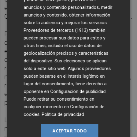
extendiendo por toda la ciudad, sin que
anuncios y contenido personalizados, medir
anuncios y contenido, obtener información
Carrasco tenga ninguna intención de actuar".
sobre la audiencia y mejorar los servicios.
Proveedores de terceros (1913)
también
Puerta ha indicado que, pese a todo, "le
pueden procesar sus datos para estos y
damos una nueva oportunidad para que, en
otros fines, incluido el uso de datos de
el próximo pleno, apruebe la moción
geolocalización precisos y características
conjunta de PSPV y Compromís, en la que
del dispositivo. Sus elecciones se aplican
reclamamos, entre otras cuestiones, una
solo a este sitio web. Algunos proveedores
moratoria en estas obras, más inspecciones,
pueden basarse en el interés legítimo en
lugar del consentimiento; tiene derecho a
revisar las denuncias vecinales y exigir que
oponerse en
Configuración de publicidad
.
exista una autorización de la comunidad de
Puede retirar su consentimiento en
propietarios".
cualquier momento en
Configuración de
cookies
.
Política de privacidad
La moción registrada pone el foco, de este
modo, en el creciente "malestar de la
ACEPTAR TODO