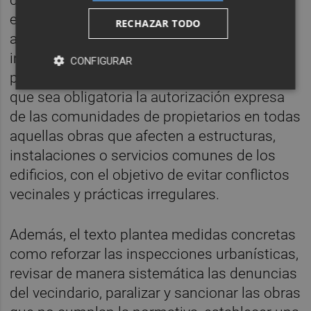
ciudadanía" ante obras que afectan a
elementos comunes de los edificios sin
RECHAZAR TODO
autorización, así como en la sensación de
indefensión de muchas comunidades de
CONFIGURAR
propietarios. Por ello, la iniciativa reclama
que sea obligatoria la autorización expresa
de las comunidades de propietarios en todas
aquellas obras que afecten a estructuras,
instalaciones o servicios comunes de los
edificios, con el objetivo de evitar conflictos
vecinales y prácticas irregulares.
Además, el texto plantea medidas concretas
como reforzar las inspecciones urbanísticas,
revisar de manera sistemática las denuncias
del vecindario, paralizar y sancionar las obras