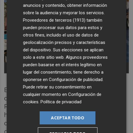
anuncios y contenido, obtener información
sobre la audiencia y mejorar los servicios.
Proveedores de terceros (1913)
también
pueden procesar sus datos para estos y
otros fines, incluido el uso de datos de
geolocalización precisos y características
del dispositivo. Sus elecciones se aplican
solo a este sitio web. Algunos proveedores
pueden basarse en el interés legítimo en
-
Foto: ANTONIO PRADAS
lugar del consentimiento; tiene derecho a
oponerse en
Configuración de publicidad
.
Puede retirar su consentimiento en
El plan inversor del Consell también
cualquier momento en
Configuración de
contempla el desbloqueo definitivo de la
cookies
.
Política de privacidad
Ronda Oeste de Castelló, una actuación
histórica para la capital de la Plana que
ACEPTAR TODO
contará con una inversión de 37,2 millones
de euros y cuyo proyecto se encuentra ya en