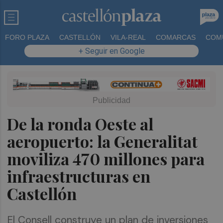
FORO PLAZA
CASTELLÓN
VILA-REAL
COMARCAS
COM
+ Seguir en Google
De la ronda Oeste al
aeropuerto: la Generalitat
moviliza 470 millones para
infraestructuras en
Castellón
El Consell construye un plan de inversiones