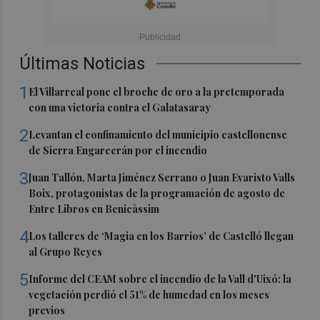
Últimas Noticias
1
El Villarreal pone el broche de oro a la pretemporada
con una victoria contra el Galatasaray
2
Levantan el confinamiento del municipio castellonense
de Sierra Engarcerán por el incendio
3
Juan Tallón, Marta Jiménez Serrano o Juan Evaristo Valls
Boix, protagonistas de la programación de agosto de
Entre Libros en Benicàssim
4
Los talleres de ‘Magia en los Barrios’ de Castelló llegan
al Grupo Reyes
5
Informe del CEAM sobre el incendio de la Vall d'Uixó: la
vegetación perdió el 51% de humedad en los meses
previos