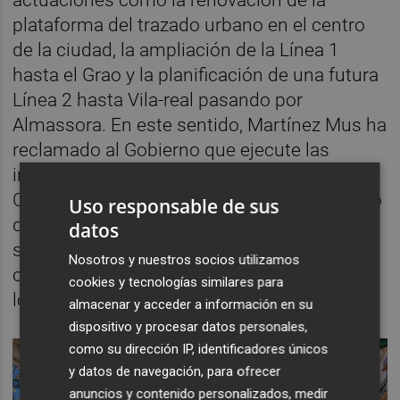
plataforma del trazado urbano en el centro
de la ciudad, la ampliación de la Línea 1
hasta el Grao y la planificación de una futura
Línea 2 hasta Vila-real pasando por
Almassora. En este sentido, Martínez Mus ha
reclamado al Gobierno que ejecute las
inversiones pendientes del plan de
Cercanías “ante una red vieja” y ha recordado
Uso responsable de sus
que son fundamentales para mejorar el
datos
servicio en Castellón y que, entre otras
Nosotros y nuestros socios utilizamos
cosas, tienen pendientes la renovación de
cookies y tecnologías similares para
los vehículos.
almacenar y acceder a información en su
dispositivo y procesar datos personales,
como su dirección IP, identificadores únicos
y datos de navegación, para ofrecer
anuncios y contenido personalizados, medir