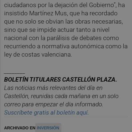
ciudadanos por la dejación del Gobierno”, ha
insistido Martínez Mus, que ha recordado
que no solo se obvian las obras necesarias,
sino que se impide actuar tanto a nivel
nacional con la parálisis de debates como
recurriendo a normativa autonómica como la
ley de costas valenciana.
________
BOLET
Í
N TITULARES CASTELL
ÓN PLAZA.
Las noticias m
á
s relevantes del d
í
a en
Castelló
n, reunidas cada ma
ñana en un solo
correo para empezar el d
í
a informado.
Suscr
í
bete gratis al bolet
í
n aqu
í.
ARCHIVADO EN
INVERSIÓN