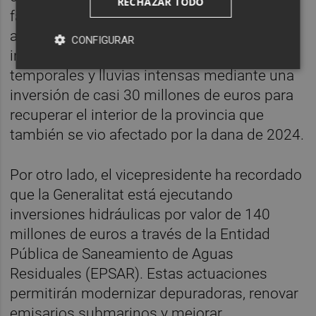
RECHAZAR TODO
fase de supervisión. De la misma forma, se
avanza en la recuperación de
CONFIGURAR
infraestructuras forestales dañadas por
temporales y lluvias intensas mediante una
inversión de casi 30 millones de euros para
recuperar el interior de la provincia que
también se vio afectado por la dana de 2024.
Por otro lado, el vicepresidente ha recordado
que la Generalitat está ejecutando
inversiones hidráulicas por valor de 140
millones de euros a través de la Entidad
Pública de Saneamiento de Aguas
Residuales (EPSAR). Estas actuaciones
permitirán modernizar depuradoras, renovar
emisarios submarinos y mejorar