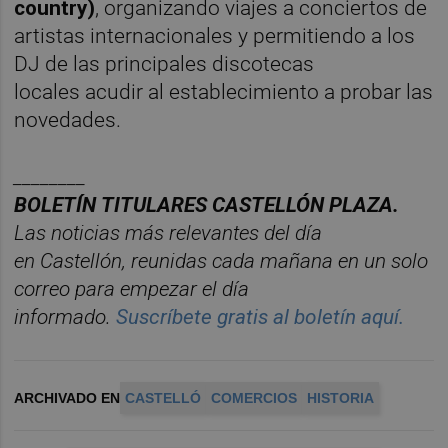
country)
, organizando viajes a conciertos de
artistas internacionales y permitiendo a los
DJ de las principales discotecas
locales acudir al establecimiento a probar las
novedades.
________
BOLET
Í
N
TITULARES
CASTELL
ÓN
PLAZA.
Las noticias má
s relevantes del d
í
a
en
Castelló
n
, reunidas cada ma
ñana en un solo
correo para empezar el d
í
a
informado.
Suscr
í
bete
gratis al
bolet
í
n
aqu
í
.
ARCHIVADO EN
CASTELLÓ
COMERCIOS
HISTORIA