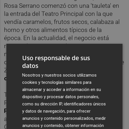
Rosa Serrano comenzó con una 'tauleta' en
la entrada del Teatro Principal con la que
vendía caramelos, frutos secos, calabaza al
horno y otros alimentos típicos de la
época. En la actualidad, el negocio está
regentado por Nuria Fabregat y su
madre, María Rosa Tena Beltrán, quienes
Uso responsable de sus
destacan que el comercio ubicado en la calle
datos
Zaragoza ha sido
tiempo, hogar y
Nosotros y nuestros socios utilizamos
comunidad al mismo tiempo.
cookies y tecnologías similares para
almacenar y acceder a información en su
Tradición y gastronomía, como sucede con
dispositivo y procesar datos personales,
Patatas J. García, también combina la
como su dirección IP, identificadores únicos
Panadería Macián
, negocio que inició su
y datos de navegación, para ofrecer
actividad en 1947 de la mano Rosalía Palos
anuncios y contenido personalizados, medir
anuncios y contenido, obtener información
García y Pedro Macián Salvador. Desde