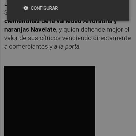
Juan Sidro Tirado
, socio de la Cooperativa
CONFIGURAR
San Isidro de la ciudad, que
cultiva
clementinas de la variedad Arrufatina y
naranjas Navelate
, y quien defiende mejor el
valor de sus cítricos vendiendo directamente
a comerciantes y
a la porta.