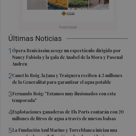
Últimas Noticias
1
Ópera Benicàssim acoge un espectáculo dirigido por
Nancy Fabiola y la gala de Anabel de la Mora y Pascual
Andreu
2
Canet lo Roig, la Jana y Traiguera reciben 4,3 millones
de la Generalitat para garantizar el agua potable
3
Fernando Roig: "Estamos muy ilusionados con esta
temporada"
4
Explotaciones ganaderas de Els Ports contarán con 20
millones de litros de agua a través de nuevas balsas
5
La Fundación Azul Marino y Torreblanca inician una