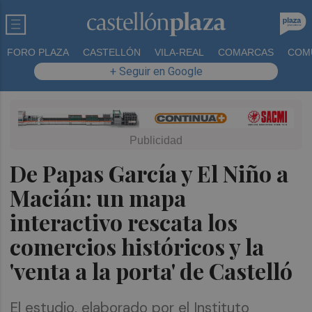
FORO PLAZA
CASTELLÓN
VILA-REAL
COMARCAS
COM
+ Seguir en Google
De Papas García y El Niño a
Macián: un mapa
interactivo rescata los
comercios históricos y la
'venta a la porta' de Castelló
El estudio, elaborado por el Instituto