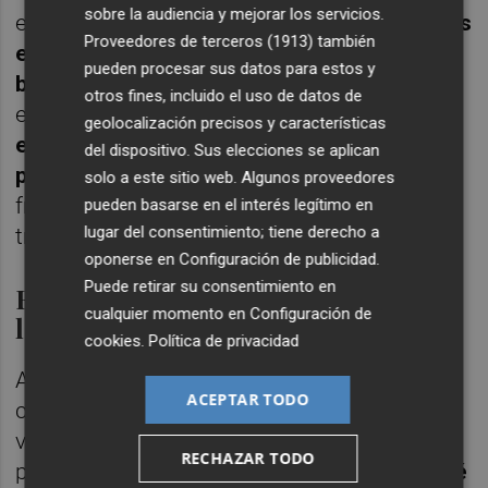
sobre la audiencia y mejorar los servicios.
entonces,
las pelotas de fraile, los ximos, las
Proveedores de terceros (1913)
también
ensaimadas, las cocas o los pastelitos de
pueden procesar sus datos para estos y
boniato
han predominado en un
otros fines, incluido el uso de datos de
establecimiento que cuenta con la
geolocalización precisos y características
elaboración artesanal como uno de sus
del dispositivo. Sus elecciones se aplican
principios fundamentales
y que ha perecido
solo a este sitio web. Algunos proveedores
frente a los procesos industriales que han
pueden basarse en el interés legítimo en
lugar del consentimiento; tiene derecho a
transformado el sector panadero.
oponerse en
Configuración de publicidad
.
Puede retirar su consentimiento en
Frutas y verduras 'por doquier' en
cualquier momento en
Configuración de
la 'venta a la porta'
cookies
.
Política de privacidad
A título individual, son muchos los
ACEPTAR TODO
ciudadanos de Castelló venden frutas o
verduras en pequeños bajos e impulsan el
RECHAZAR TODO
producto de temporada. Un ejemplo es
José