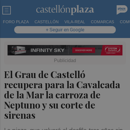
FORO PLAZA
CASTELLÓN
VILA-REAL
COMARCAS
COM
+ Seguir en Google
El Grau de Castelló
recupera para la Cavalcada
de la Mar la carroza de
Neptuno y su corte de
sirenas