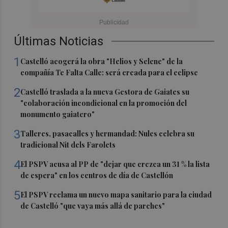
Últimas Noticias
1
Castelló acogerá la obra "Helios y Selene" de la
compañía Te Falta Calle: será creada para el eclipse
2
Castelló traslada a la nueva Gestora de Gaiates su
"colaboración incondicional en la promoción del
monumento gaiatero"
3
Talleres, pasacalles y hermandad: Nules celebra su
tradicional Nit dels Farolets
4
El PSPV acusa al PP de "dejar que crezca un 31 % la lista
de espera" en los centros de día de Castellón
5
El PSPV reclama un nuevo mapa sanitario para la ciudad
de Castelló "que vaya más allá de parches"