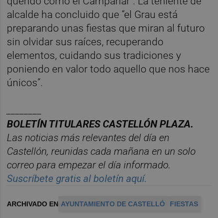
querido como el Campanar”. La teniente de
alcalde ha concluido que “el Grau está
preparando unas fiestas que miran al futuro
sin olvidar sus raíces, recuperando
elementos, cuidando sus tradiciones y
poniendo en valor todo aquello que nos hace
únicos”.
________
BOLET
Í
N TITULARES CASTELL
ÓN PLAZA.
Las noticias m
á
s relevantes del d
í
a en
Castelló
n, reunidas cada ma
ñana en un solo
correo para empezar el d
í
a informado.
Suscr
í
bete gratis al bolet
í
n aqu
í.
ARCHIVADO EN
AYUNTAMIENTO DE CASTELLÓ
FIESTAS