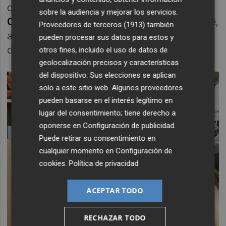
concierto de
Isabel Aaiún
, la actuación de la
sobre la audiencia y mejorar los servicios.
Orquesta La Misión
, el correfoc de Sant Pere,
Proveedores de terceros (1913)
también
a cargo de
Dimonis de la Plana
, y el encierro
pueden procesar sus datos para estos y
de toros cerriles de la ganadería El Torreón.
otros fines, incluido el uso de datos de
geolocalización precisos y características
del dispositivo. Sus elecciones se aplican
solo a este sitio web. Algunos proveedores
pueden basarse en el interés legítimo en
lugar del consentimiento; tiene derecho a
oponerse en
Configuración de publicidad
.
Puede retirar su consentimiento en
cualquier momento en
Configuración de
cookies
.
Política de privacidad
ACEPTAR TODO
RECHAZAR TODO