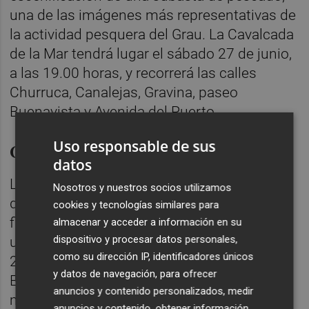
una de las imágenes más representativas de
la actividad pesquera del Grau. La Cavalcada
de la Mar tendrá lugar el sábado 27 de junio,
a las 19.00 horas, y recorrerá las calles
Churruca, Canalejas, Gravina, paseo
Buenavista y Avenida del Puerto.
Uso responsable de sus
Cuenta atrás para Sant Pere
datos
La teniente de alcalde del Grau ha recordado
Nosotros y nuestros socios utilizamos
que quedan pocos días para el inicio de las
cookies y tecnologías similares para
fiestas y el Grau ya vive la cuenta atrás de
almacenar y acceder a información en su
dispositivo y procesar datos personales,
una programación que contará con más de
como su dirección IP, identificadores únicos
200 actos dirigidos a todos los públicos.
y datos de navegación, para ofrecer
Entre las principales citas destacan la ya
anuncios y contenido personalizados, medir
mencionada Cavalcada de la Mar, el
anuncios y contenido, obtener información