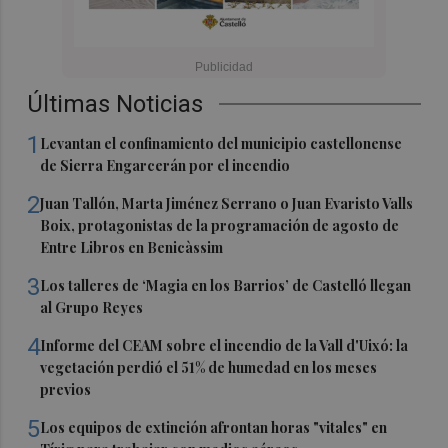
Últimas Noticias
1
Levantan el confinamiento del municipio castellonense
de Sierra Engarcerán por el incendio
2
Juan Tallón, Marta Jiménez Serrano o Juan Evaristo Valls
Boix, protagonistas de la programación de agosto de
Entre Libros en Benicàssim
3
Los talleres de ‘Magia en los Barrios’ de Castelló llegan
al Grupo Reyes
4
Informe del CEAM sobre el incendio de la Vall d'Uixó: la
vegetación perdió el 51% de humedad en los meses
previos
5
Los equipos de extinción afrontan horas "vitales" en