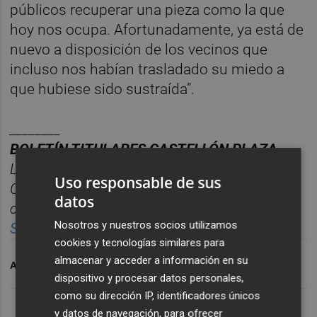
públicos recuperar una pieza como la que
hoy nos ocupa. Afortunadamente, ya está de
nuevo a disposición de los vecinos que
incluso nos habían trasladado su miedo a
que hubiese sido sustraída”.
________
BOLET
Í
N TITULARES CASTELL
ÓN PLAZA.
Las noticias m
á
s relevantes del d
í
a en
Uso responsable de sus
Castelló
n, reunidas cada ma
ñana en un solo
datos
correo para empezar el d
í
a informado.
Nosotros y nuestros socios utilizamos
Suscr
í
bete gratis al bolet
í
n aqu
í.
cookies y tecnologías similares para
almacenar y acceder a información en su
ARCHIVADO EN
AYUNTAMIENTO DE CASTELLÓ
CULTURA
dispositivo y procesar datos personales,
como su dirección IP, identificadores únicos
y datos de navegación, para ofrecer