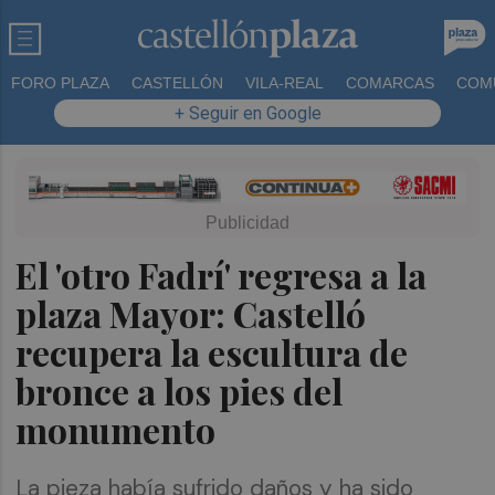
FORO PLAZA
CASTELLÓN
VILA-REAL
COMARCAS
COM
+ Seguir en Google
El 'otro Fadrí' regresa a la
plaza Mayor: Castelló
recupera la escultura de
bronce a los pies del
monumento
La pieza había sufrido daños y ha sido