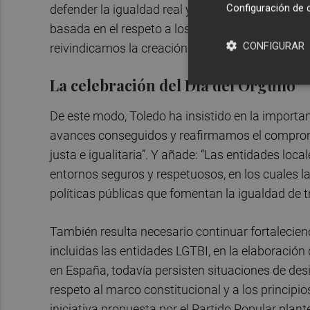
Configuración de 
defender la igualdad real y efectiva de las per
basada en el respeto a los derechos, la libertad
CONFIGURAR
reivindicamos la creación de espacios seguros y
La celebración del Día del Orgullo
De este modo, Toledo ha insistido en la importan
avances conseguidos y reafirmamos el comprom
justa e igualitaria”. Y añade: “Las entidades lo
entornos seguros y respetuosos, en los cuales 
políticas públicas que fomentan la igualdad de 
También resulta necesario continuar fortaleciend
incluidas las entidades LGTBI, en la elaboración
en España, todavía persisten situaciones de des
respeto al marco constitucional y a los principios
iniciativa propuesta por el Partido Popular plan