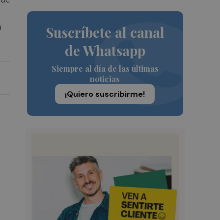
a
Suscríbete al canal
de Whatsapp
Siempre al día de las últimas
noticias
¡Quiero suscribirme!