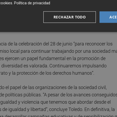
cookies
.
Política de privacidad
sonas LGTBI+ y de fortalecer una convivencia democrática
 y la dignidad de todas las personas. Del mismo modo,
RECHAZAR TODO
ACE
 la prevención de cualquier forma de discriminación”.
cia de la celebración del 28 de junio “para reconocer los
iso local para continuar trabajando por una sociedad m
cales ejercen un papel fundamental en la promoción de
la diversidad es valorada. Continuaremos impulsando
trato y la protección de los derechos humanos”.
o el papel de las organizaciones de la sociedad civil,
 de políticas públicas. “A pesar de los avances conseguido
igualdad y violencia que tenemos que abordar desde el
 de igualdad y libertad”, concluye Toledo. En definitiva, la
tea desarrollar campañas educativas y de sensibilización 