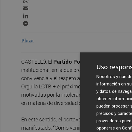
Email
LinkedIn
Messenger
Plaza
CASTELLÓ. El
Partido Popular de Castellón
ha
Uso respons
institucional, en la que promueve la unión de las 
Nosotros y nuestr
convivencia y el respeto a la diversidad. Y lo ha
información en su 
Orgullo LGTBI+ el próximo 28 de junio. El texto 
y datos de navega
motivadas por la intolerancia o la discriminació
obtener informació
en materia de diversidad sexual y de género.
pueden procesar su
precisos y caracte
En este sentido, el portavoz del Partido Popular
proveedores pueden
manifestado: “Como venimos haciendo cada 28 d
oponerse en
Confi