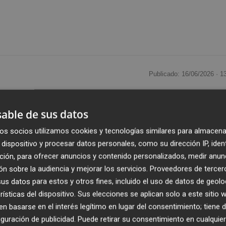
Publicado: 16/06/2026 ·
1
 registrado una iniciativa plenaria, en forma de declaraci
able de sus datos
fuerzas políticas en defensa de la igualdad real y efectiva,
os socios utilizamos cookies y tecnologías similares para almacena
 hecho en el marco de la celebración del Día Internacional d
dispositivo y procesar datos personales, como su dirección IP, iden
presentado por los populares insta a prevenir agresiones
ción, para ofrecer anuncios y contenido personalizados, medir anun
n sexual. El PP defiende la formación de personal municip
n sobre la audiencia y mejorar los servicios.
Proveedores de tercer
s datos para estos y otros fines, incluido el uso de datos de geolo
rísticas del dispositivo. Sus elecciones se aplican solo a este sitio
 en el Ayuntamiento de Castelló,
Sergio Toledo
, ha
 basarse en el interés legítimo en lugar del consentimiento; tiene 
e junio, hay que seguir recordando la importancia de
guración de publicidad
. Puede retirar su consentimiento en cualqu