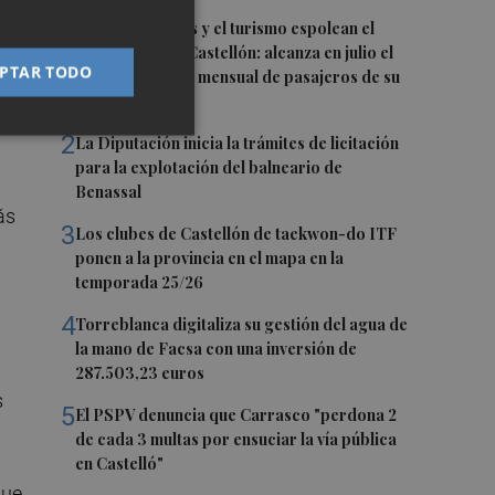
1
Las nuevas rutas y el turismo espolean el
aeropuerto de Castellón: alcanza en julio el
PTAR TODO
mejor resultado mensual de pasajeros de su
historia
2
La Diputación inicia la trámites de licitación
para la explotación del balneario de
Benassal
ás
3
Los clubes de Castellón de taekwon-do ITF
ponen a la provincia en el mapa en la
temporada 25/26
4
Torreblanca digitaliza su gestión del agua de
la mano de Facsa con una inversión de
287.503,23 euros
s
5
El PSPV denuncia que Carrasco "perdona 2
de cada 3 multas por ensuciar la vía pública
en Castelló"
que